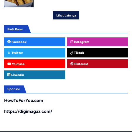
Lihat Lainnya
Ikuti Kami :
Facebook
Instagram
Twitter
Tiktok
Youtube
Pinterest
Linkedin
Sponsor
HowToForYou.com
https://digimagaz.com/