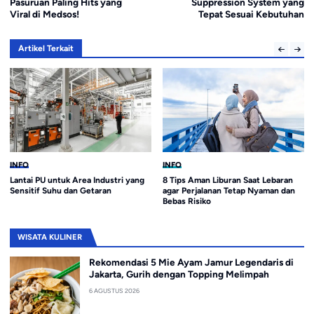
Pasuruan Paling Hits yang
Suppression System yang
Viral di Medsos!
Tepat Sesuai Kebutuhan
Artikel Terkait
INFO
INFO
Lantai PU untuk Area Industri yang
8 Tips Aman Liburan Saat Lebaran
Sensitif Suhu dan Getaran
agar Perjalanan Tetap Nyaman dan
Bebas Risiko
WISATA KULINER
Rekomendasi 5 Mie Ayam Jamur Legendaris di
Jakarta, Gurih dengan Topping Melimpah
6 AGUSTUS 2026