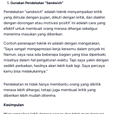
Gunakan Pendekatan “Sandwich”
Pendekatan “sandwich” adalah teknik menyampaikan kritik
yang dimulai dengan pujian, diikuti dengan kritik, dan diakhiri
dengan dorongan atau motivasi positif. Ini adalah cara yang
efektif untuk membuat orang merasa dihargai sekaligus
menerima masukan yang diberikan.
Contoh penerapan teknik ini adalah dengan mengatakan,
“Saya sangat mengapresiasi kerja kerasmu dalam proyek ini.
Namun, saya rasa ada beberapa bagian yang bisa diperbaiki,
misalnya dalam hal pengaturan waktu. Tapi saya yakin dengan
sedikit perbaikan, hasilnya akan lebih baik lagi. Saya percaya
kamu bisa melakukannya.”
Pendekatan ini tidak hanya membantu orang yang dikritik
merasa lebih dihargai, tetapi juga membuat kritik yang
diberikan lebih mudah diterima.
Kesimpulan