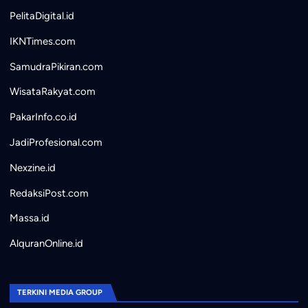
PelitaDigital.id
IKNTimes.com
SamudraPikiran.com
WisataRakyat.com
PakarInfo.co.id
JadiProfesional.com
Nexzine.id
RedaksiPost.com
Massa.id
AlquranOnline.id
TERKINI MEDIA GROUP