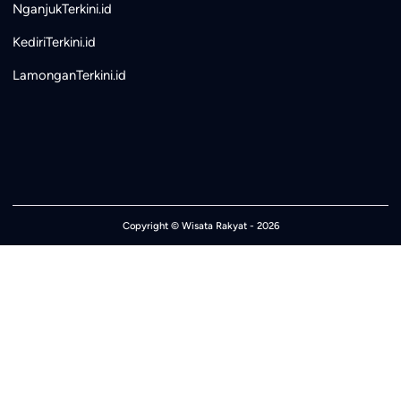
NganjukTerkini.id
KediriTerkini.id
LamonganTerkini.id
Copyright ©
Wisata Rakyat
- 2026