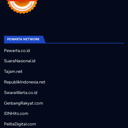
PEWARTA NETWORK
Pewarta.co.id
SuaraNasional.id
Tajam.net
RepublikIndonesia.net
SwaraWarta.co.id
GerbangRakyat.com
IDNHits.com
PelitaDigital.com