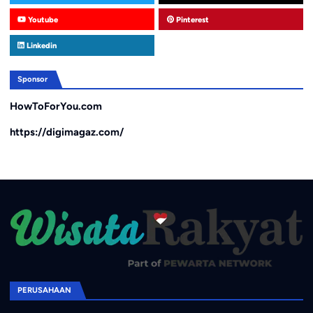
Youtube
Pinterest
Linkedin
Sponsor
HowToForYou.com
https://digimagaz.com/
PERUSAHAAN