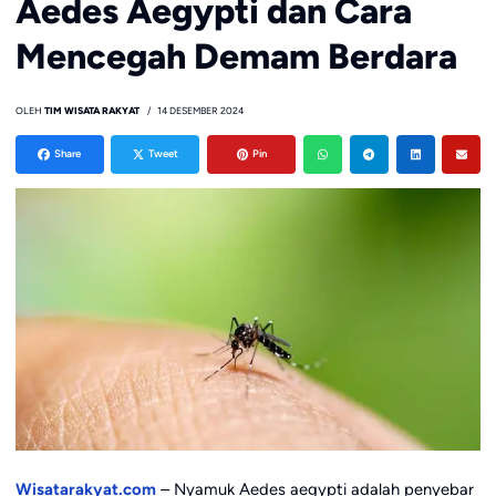
Aedes Aegypti dan Cara
Mencegah Demam Berdara
OLEH
TIM WISATA RAKYAT
14 DESEMBER 2024
Share
Tweet
Pin
Wisatarakyat.com
– Nyamuk Aedes aegypti adalah penyebar