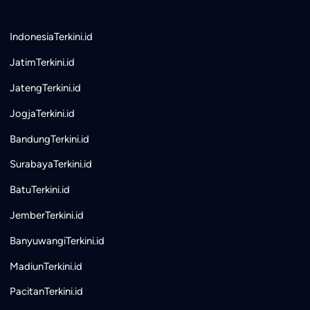
IndonesiaTerkini.id
JatimTerkini.id
JatengTerkini.id
JogjaTerkini.id
BandungTerkini.id
SurabayaTerkini.id
BatuTerkini.id
JemberTerkini.id
BanyuwangiTerkini.id
MadiunTerkini.id
PacitanTerkini.id