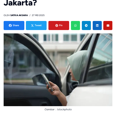
Jakarta?
OLEH
SATRIA AKSARA
27 MEI 2025
Share
Tweet
Pin
Gambar : Istockphoto