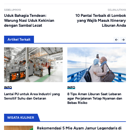
SEBELUMNYA
SELANJUTNYA
Uduk Bahagia Tendean:
10 Pantai Terbaik di Lombok
Warung Nasi Uduk Kekinian
yang Wajib Masuk Itinerary
dengan Sambal Lezat
Liburan Anda
Artikel Terkait
INFO
INFO
Lantai PU untuk Area Industri yang
8 Tips Aman Liburan Saat Lebaran
Sensitif Suhu dan Getaran
agar Perjalanan Tetap Nyaman dan
Bebas Risiko
WISATA KULINER
Rekomendasi 5 Mie Ayam Jamur Legendaris di