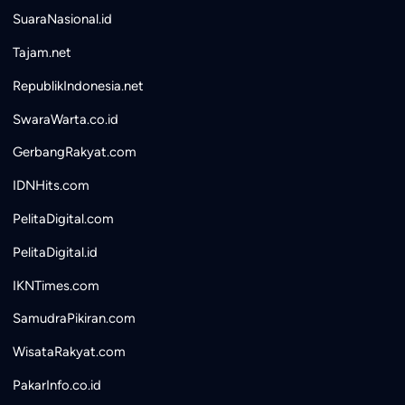
SuaraNasional.id
Tajam.net
RepublikIndonesia.net
SwaraWarta.co.id
GerbangRakyat.com
IDNHits.com
PelitaDigital.com
PelitaDigital.id
IKNTimes.com
SamudraPikiran.com
WisataRakyat.com
PakarInfo.co.id