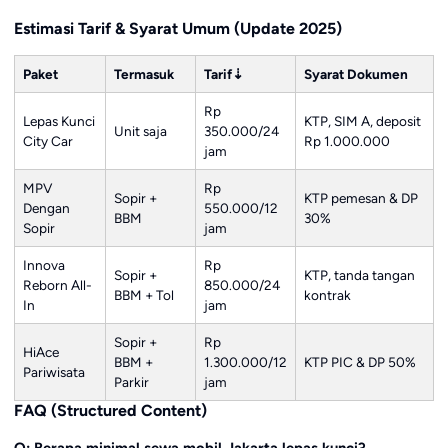
Estimasi Tarif & Syarat Umum (Update 2025)
Paket
Termasuk
Tarif⇣
Syarat Dokumen
Rp
Lepas Kunci
KTP, SIM A, deposit
Unit saja
350.000/24
City Car
Rp 1.000.000
jam
MPV
Rp
Sopir +
KTP pemesan & DP
Dengan
550.000/12
BBM
30%
Sopir
jam
Innova
Rp
Sopir +
KTP, tanda tangan
Reborn All-
850.000/24
BBM + Tol
kontrak
In
jam
Sopir +
Rp
HiAce
BBM +
1.300.000/12
KTP PIC & DP 50%
Pariwisata
Parkir
jam
FAQ (Structured Content)
Q: Berapa minimal sewa mobil Jakarta lepas kunci?