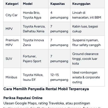
Kategori
Model
Kapasitas
Keunggulan
Honda Brio,
4
Lincah di
City Car
Toyota Agya
penumpang
kemacetan, irit BBM
Toyota Avanza,
7
Kabin luas, bagasi
MPV
Daihatsu Xenia
penumpang
cukup
Premium
Toyota Innova
7
Suspensi nyaman,
MPV
Zenix
penumpang
fitur safety canggih
Ground clearance
Fortuner,
7
SUV
tinggi, cocok luar
Pajero Sport
penumpang
kota
Ideal rombongan
Toyota HiAce,
12–15
Minibus
wisata & corporate
Isuzu Elf
penumpang
outing
Cara Memilih Penyedia Rental Mobil Terpercaya
Periksa Reputasi Online
Ulasan Google Maps, rating Traveloka, atau postingan