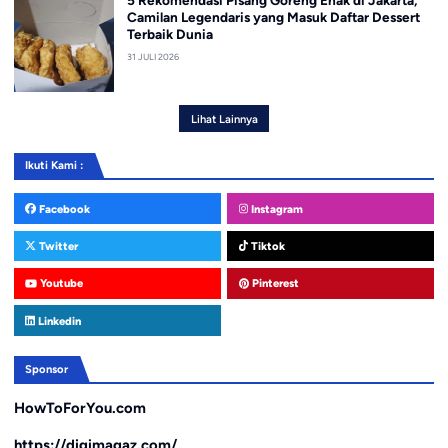
Camilan Legendaris yang Masuk Daftar Dessert
Terbaik Dunia
31 JULI 2026
Lihat Lainnya
Ikuti Kami :
Facebook
Instagram
Twitter
Tiktok
Youtube
Pinterest
Linkedin
Sponsor
HowToForYou.com
https://digimagaz.com/