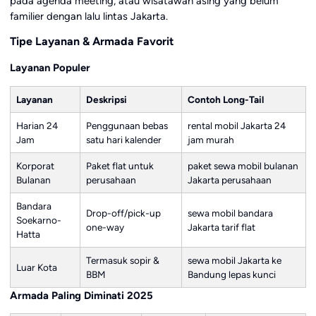
pada agenda meeting, atau wisatawan asing yang belum
familier dengan lalu lintas Jakarta.
Tipe Layanan & Armada Favorit
Layanan Populer
Layanan
Deskripsi
Contoh Long-Tail
Harian 24
Penggunaan bebas
rental mobil Jakarta 24
Jam
satu hari kalender
jam murah
Korporat
Paket flat untuk
paket sewa mobil bulanan
Bulanan
perusahaan
Jakarta perusahaan
Bandara
Drop-off/pick-up
sewa mobil bandara
Soekarno-
one-way
Jakarta tarif flat
Hatta
Termasuk sopir &
sewa mobil Jakarta ke
Luar Kota
BBM
Bandung lepas kunci
Armada Paling Diminati 2025