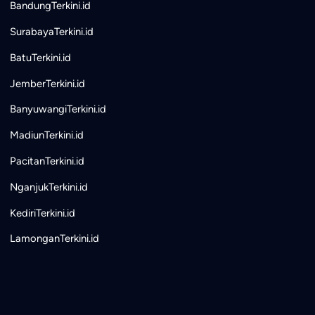
BandungTerkini.id
SurabayaTerkini.id
BatuTerkini.id
JemberTerkini.id
BanyuwangiTerkini.id
MadiunTerkini.id
PacitanTerkini.id
NganjukTerkini.id
KediriTerkini.id
LamonganTerkini.id