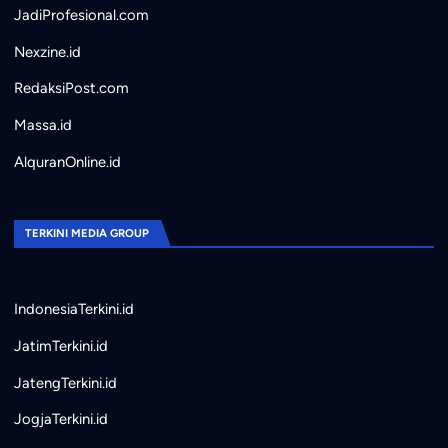
JadiProfesional.com
Nexzine.id
RedaksiPost.com
Massa.id
AlquranOnline.id
TERKINI MEDIA GROUP
IndonesiaTerkini.id
JatimTerkini.id
JatengTerkini.id
JogjaTerkini.id