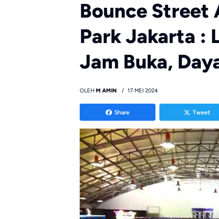
Bounce Street 
Park Jakarta : 
Jam Buka, Daya 
OLEH
M AMIN
17 MEI 2024
Share
Tweet