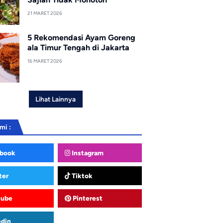
21 MARET 2026
5 Rekomendasi Ayam Goreng
ala Timur Tengah di Jakarta
16 MARET 2026
Lihat Lainnya
mi :
book
Instagram
ter
Tiktok
tube
Pinterest
edin