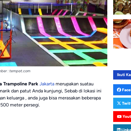
ber : tempat.com
Ikuti Ka
ia Trampoline Park
Jakarta
merupakan suatau
Face
arik dan patut Anda kunjungi, Sebab di lokasi ini
gan keluarga , anda juga bisa merasakan beberapa
Twit
1500 meter persegi.
You
Link