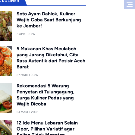
A KULINER
Soto Ayam Dahlok, Kuliner
Wajib Coba Saat Berkunjung
ke Jember!
5 APRIL 2026
5 Makanan Khas Meulaboh
yang Jarang Diketahui, Cita
Rasa Autentik dari Pesisir Aceh
Barat
27 MARET 2026
Rekomendasi 5 Warung
Penyetan di Tulungagung,
Surga Kuliner Pedas yang
Wajib Dicoba
24 MARET 2026
12 Ide Menu Lebaran Selain
Opor, Pilihan Variatif agar
Sajian Tidak Monoton