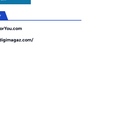
r
orYou.com
/digimagaz.com/