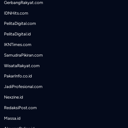
GerbangRakyat.com
IDNHits.com
PelitaDigital.com
PelitaDigital.id
IKNTimes.com
SamudraPikiran.com
WisataRakyat.com
PakarInfo.co.id
JadiProfesional.com
Nexzine.id
RedaksiPost.com
Massa.id