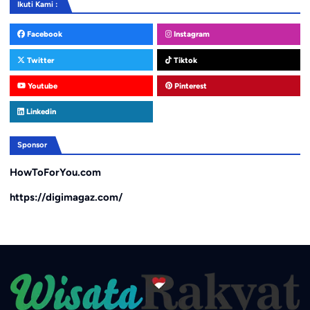
Ikuti Kami :
Facebook
Instagram
Twitter
Tiktok
Youtube
Pinterest
Linkedin
Sponsor
HowToForYou.com
https://digimagaz.com/