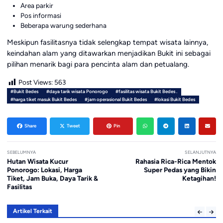
Area parkir
Pos informasi
Beberapa warung sederhana
Meskipun fasilitasnya tidak selengkap tempat wisata lainnya,
keindahan alam yang ditawarkan menjadikan Bukit ini sebagai
pilihan menarik bagi para pencinta alam dan petualang.
Post Views:
563
#Bukit Bedes
#daya tarik wisata Ponorogo
#fasilitas wisata Bukit Bedes .
#harga tiket masuk Bukit Bedes
#jam operasional Bukit Bedes
#lokasi Bukit Bedes
Share
Tweet
Pin
SEBELUMNYA
SELANJUTNYA
Hutan Wisata Kucur
Rahasia Rica-Rica Mentok
Ponorogo: Lokasi, Harga
Super Pedas yang Bikin
Tiket, Jam Buka, Daya Tarik &
Ketagihan!
Fasilitas
Artikel Terkait