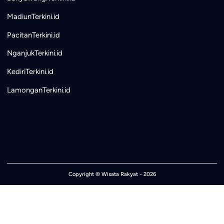
MadiunTerkini.id
PacitanTerkini.id
NganjukTerkini.id
KediriTerkini.id
LamonganTerkini.id
Copyright ©
Wisata Rakyat
- 2026