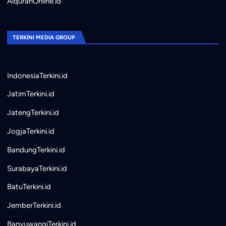
AlquranOnline.id
TERKINI MEDIA GROUP
IndonesiaTerkini.id
JatimTerkini.id
JatengTerkini.id
JogjaTerkini.id
BandungTerkini.id
SurabayaTerkini.id
BatuTerkini.id
JemberTerkini.id
BanyuwangiTerkini.id