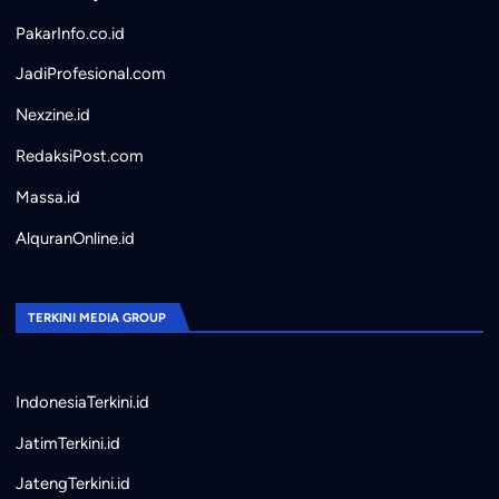
PakarInfo.co.id
JadiProfesional.com
Nexzine.id
RedaksiPost.com
Massa.id
AlquranOnline.id
TERKINI MEDIA GROUP
IndonesiaTerkini.id
JatimTerkini.id
JatengTerkini.id