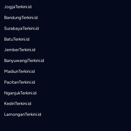
JogjaTerkini.id
BandungTerkini.id
SurabayaTerkini.id
BatuTerkini.id
JemberTerkini.id
BanyuwangiTerkini.id
MadiunTerkini.id
PacitanTerkini.id
NganjukTerkini.id
KediriTerkini.id
LamonganTerkini.id