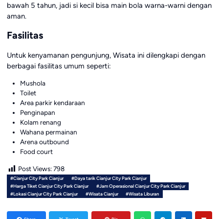
bawah 5 tahun, jadi si kecil bisa main bola warna-warni dengan
aman.
Fasilitas
Untuk kenyamanan pengunjung, Wisata ini dilengkapi dengan
berbagai fasilitas umum seperti:
Mushola
Toilet
Area parkir kendaraan
Penginapan
Kolam renang
Wahana permainan
Arena outbound
Food court
Post Views:
798
#Cianjur City Park Cianjur
#Daya tarik Cianjur City Park Cianjur
#Harga Tiket Cianjur City Park Cianjur
#Jam Operasional Cianjur City Park Cianjur
#Lokasi Cianjur City Park Cianjur
#Wisata Cianjur
#Wisata Liburan