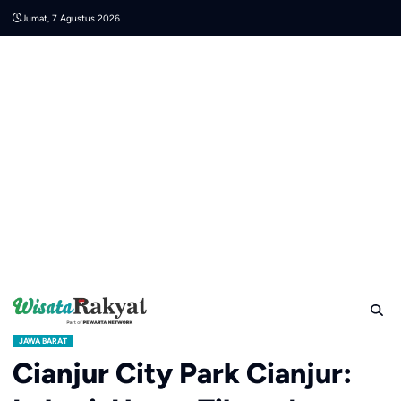
Skip
Jumat, 7 Agustus 2026
to
content
JAWA BARAT
Cianjur City Park Cianjur: