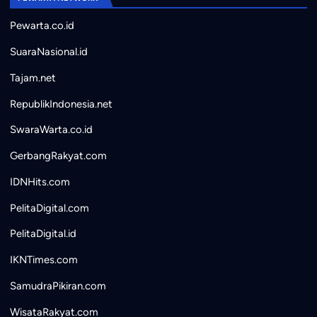
Pewarta.co.id
SuaraNasional.id
Tajam.net
RepublikIndonesia.net
SwaraWarta.co.id
GerbangRakyat.com
IDNHits.com
PelitaDigital.com
PelitaDigital.id
IKNTimes.com
SamudraPikiran.com
WisataRakyat.com