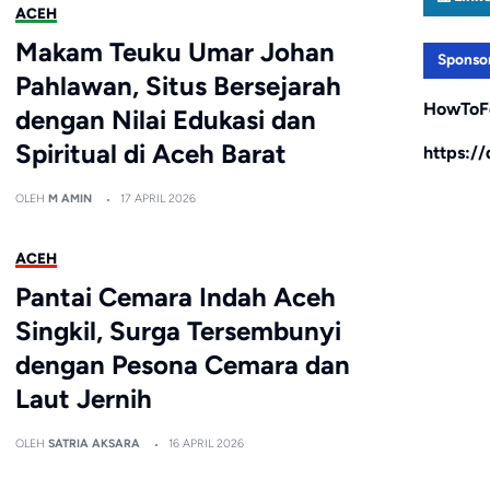
ACEH
Makam Teuku Umar Johan
Sponso
Pahlawan, Situs Bersejarah
HowToF
dengan Nilai Edukasi dan
Spiritual di Aceh Barat
https:/
OLEH
M AMIN
17 APRIL 2026
ACEH
Pantai Cemara Indah Aceh
Singkil, Surga Tersembunyi
dengan Pesona Cemara dan
Laut Jernih
OLEH
SATRIA AKSARA
16 APRIL 2026