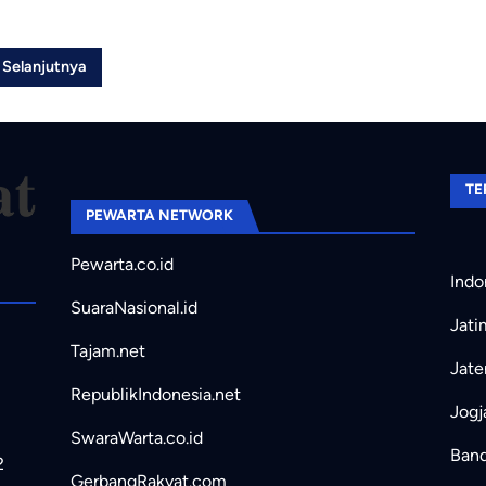
Selanjutnya
TE
PEWARTA NETWORK
Pewarta.co.id
Indo
SuaraNasional.id
Jati
Tajam.net
Jate
RepublikIndonesia.net
Jogj
SwaraWarta.co.id
Band
2
GerbangRakyat.com