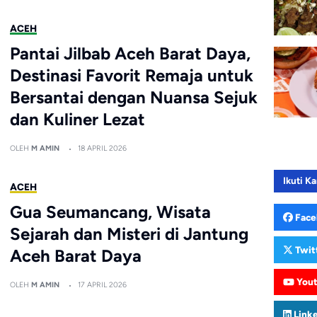
ACEH
Pantai Jilbab Aceh Barat Daya,
Destinasi Favorit Remaja untuk
Bersantai dengan Nuansa Sejuk
dan Kuliner Lezat
OLEH
M AMIN
18 APRIL 2026
Ikuti Ka
ACEH
Gua Seumancang, Wisata
Face
Sejarah dan Misteri di Jantung
Twit
Aceh Barat Daya
You
OLEH
M AMIN
17 APRIL 2026
Link