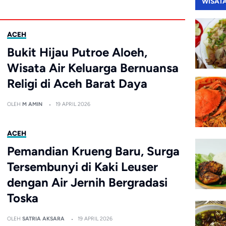
WISAT
ACEH
Bukit Hijau Putroe Aloeh,
Wisata Air Keluarga Bernuansa
Religi di Aceh Barat Daya
OLEH
M AMIN
19 APRIL 2026
ACEH
Pemandian Krueng Baru, Surga
Tersembunyi di Kaki Leuser
dengan Air Jernih Bergradasi
Toska
OLEH
SATRIA AKSARA
19 APRIL 2026