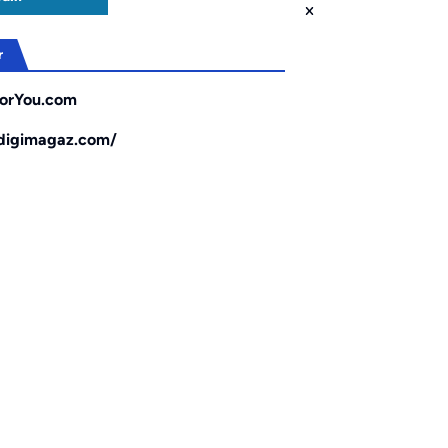
r
orYou.com
/digimagaz.com/