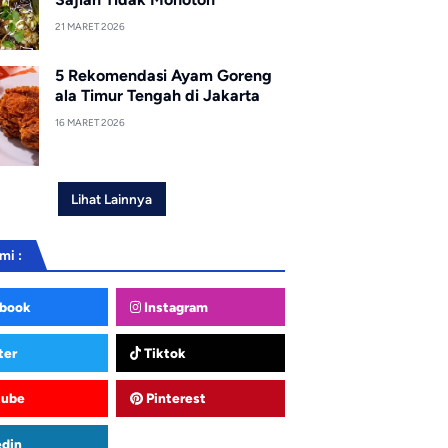
21 MARET 2026
5 Rekomendasi Ayam Goreng
ala Timur Tengah di Jakarta
16 MARET 2026
Lihat Lainnya
mi :
book
Instagram
ter
Tiktok
tube
Pinterest
edin