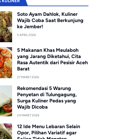
A KULINER
Soto Ayam Dahlok, Kuliner
Wajib Coba Saat Berkunjung
ke Jember!
5 APRIL 2026
5 Makanan Khas Meulaboh
yang Jarang Diketahui, Cita
Rasa Autentik dari Pesisir Aceh
Barat
27 MARET 2026
Rekomendasi 5 Warung
Penyetan di Tulungagung,
Surga Kuliner Pedas yang
Wajib Dicoba
24 MARET 2026
12 Ide Menu Lebaran Selain
Opor, Pilihan Variatif agar
Sajian Tidak Monoton