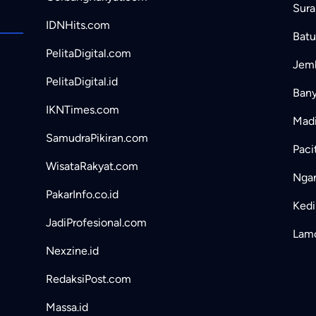
Sura
IDNHits.com
Batu
PelitaDigital.com
Jemb
PelitaDigital.id
Bany
IKNTimes.com
Madi
SamudraPikiran.com
Paci
WisataRakyat.com
Ngan
PakarInfo.co.id
Kedir
JadiProfesional.com
Lamo
Nexzine.id
RedaksiPost.com
Massa.id