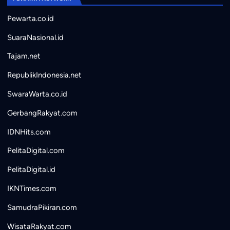
Pewarta.co.id
SuaraNasional.id
Tajam.net
RepublikIndonesia.net
SwaraWarta.co.id
GerbangRakyat.com
IDNHits.com
PelitaDigital.com
PelitaDigital.id
IKNTimes.com
SamudraPikiran.com
WisataRakyat.com