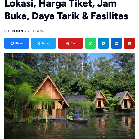
Lokasi, Harga Tiket, Jam
Buka, Daya Tarik & Fasilitas
OLEH
M AMIN
4 JUNI 2024
Share
Tweet
Pin