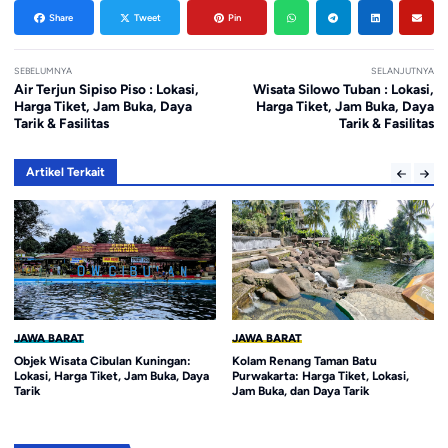
Share
Tweet
Pin
SEBELUMNYA
SELANJUTNYA
Air Terjun Sipiso Piso : Lokasi,
Wisata Silowo Tuban : Lokasi,
Harga Tiket, Jam Buka, Daya
Harga Tiket, Jam Buka, Daya
Tarik & Fasilitas
Tarik & Fasilitas
Artikel Terkait
JAWA BARAT
JAWA BARAT
uningan:
Kolam Renang Taman Batu
Wisata Air Tajaherang Su
m Buka, Daya
Purwakarta: Harga Tiket, Lokasi,
Pemandian Mata Air Alam
Jam Buka, dan Daya Tarik
Suasana Pedesaan yang
Menenangkan