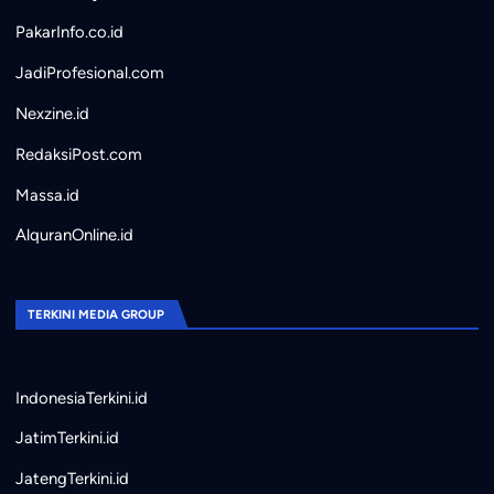
PakarInfo.co.id
JadiProfesional.com
Nexzine.id
RedaksiPost.com
Massa.id
AlquranOnline.id
TERKINI MEDIA GROUP
IndonesiaTerkini.id
JatimTerkini.id
JatengTerkini.id