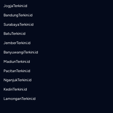
JogjaTerkini.id
BandungTerkini.id
SurabayaTerkini.id
BatuTerkini.id
JemberTerkini.id
BanyuwangiTerkini.id
MadiunTerkini.id
PacitanTerkini.id
NganjukTerkini.id
KediriTerkini.id
LamonganTerkini.id