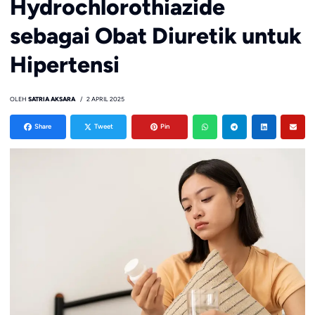
Hydrochlorothiazide
sebagai Obat Diuretik untuk
Hipertensi
OLEH
SATRIA AKSARA
2 APRIL 2025
Share
Tweet
Pin