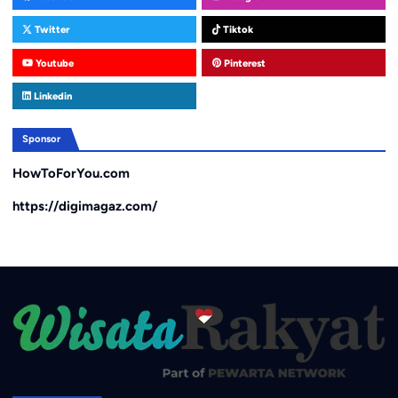
Twitter
Tiktok
Youtube
Pinterest
Linkedin
Sponsor
HowToForYou.com
https://digimagaz.com/