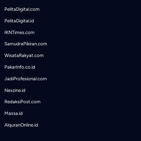
PelitaDigital.com
PelitaDigital.id
IKNTimes.com
SamudraPikiran.com
WisataRakyat.com
PakarInfo.co.id
JadiProfesional.com
Nexzine.id
RedaksiPost.com
Massa.id
AlquranOnline.id