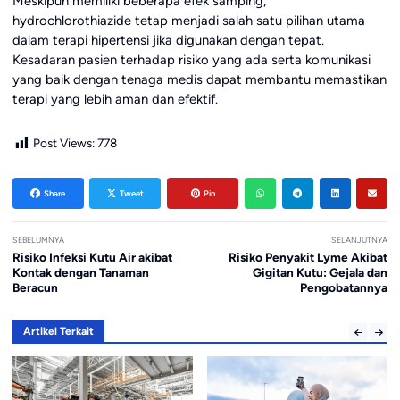
Meskipun memiliki beberapa efek samping,
hydrochlorothiazide tetap menjadi salah satu pilihan utama
dalam terapi hipertensi jika digunakan dengan tepat.
Kesadaran pasien terhadap risiko yang ada serta komunikasi
yang baik dengan tenaga medis dapat membantu memastikan
terapi yang lebih aman dan efektif.
Post Views:
778
Share
Tweet
Pin
SEBELUMNYA
SELANJUTNYA
Risiko Infeksi Kutu Air akibat
Risiko Penyakit Lyme Akibat
Kontak dengan Tanaman
Gigitan Kutu: Gejala dan
Beracun
Pengobatannya
Artikel Terkait