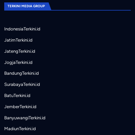
TERKINI MEDIA GROUP
IndonesiaTerkini.id
JatimTerkini.id
JatengTerkini.id
JogjaTerkini.id
BandungTerkini.id
SurabayaTerkini.id
BatuTerkini.id
JemberTerkini.id
BanyuwangiTerkini.id
MadiunTerkini.id