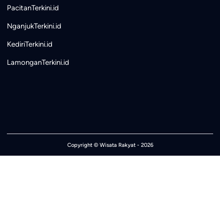
PacitanTerkini.id
NganjukTerkini.id
KediriTerkini.id
LamonganTerkini.id
Copyright ©
Wisata Rakyat
- 2026