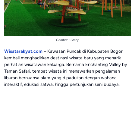
Gambar : Gmap
Wisatarakyat.com
– Kawasan Puncak di Kabupaten Bogor
kembali menghadirkan destinasi wisata baru yang menarik
perhatian wisatawan keluarga. Bernama
Enchanting Valley by
Taman Safari
, tempat wisata ini menawarkan pengalaman
liburan bernuansa alam yang dipadukan dengan wahana
interaktif, edukasi satwa, hingga pertunjukan seni budaya.