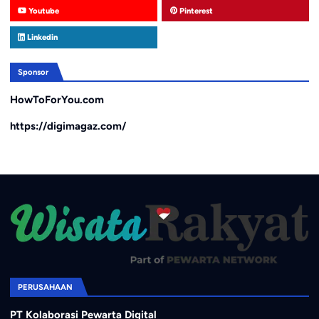
Youtube
Pinterest
Linkedin
Sponsor
HowToForYou.com
https://digimagaz.com/
PERUSAHAAN
PT Kolaborasi Pewarta Digital