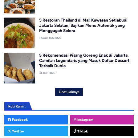
5 Restoran Thailand di Mall Kawasan Setiabudi
Jakarta Selatan, Sajikan Menu Autentik yang
Menggugah Selera
1 AGUSTUS 2026
5 Rekomendasi Pisang Goreng Enak di Jakarta,
Camilan Legendaris yang Masuk Daftar Dessert
Terbaik Dunia
31 JULI 2026
Lihat Lainnya
Ikuti Kami :
Facebook
Instagram
Twitter
Tiktok