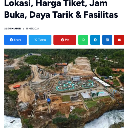
Lokasi, Harga Tiket, Jam
Buka, Daya Tarik & Fasilitas
OLEH
M AMIN
11 MEI 2024
Share
Tweet
Pin