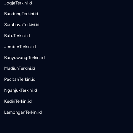
JogjaTerkini.id
BandungTerkini.id
SurabayaTerkini.id
BatuTerkini.id
JemberTerkini.id
BanyuwangiTerkini.id
MadiunTerkini.id
PacitanTerkini.id
NganjukTerkini.id
KediriTerkini.id
LamonganTerkini.id