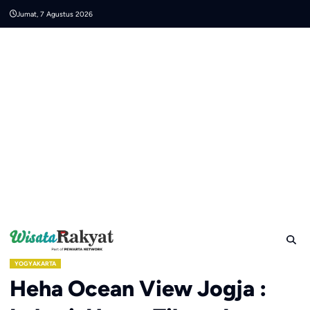
Skip
Jumat, 7 Agustus 2026
to
content
YOGYAKARTA
Heha Ocean View Jogja :