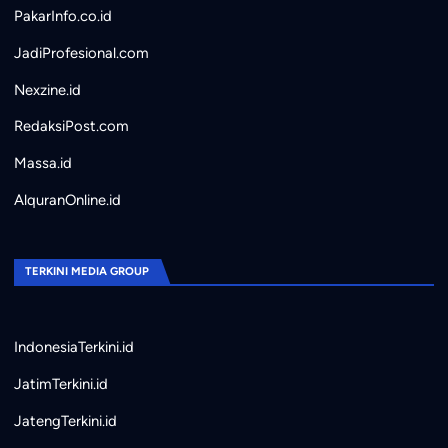
PakarInfo.co.id
JadiProfesional.com
Nexzine.id
RedaksiPost.com
Massa.id
AlquranOnline.id
TERKINI MEDIA GROUP
IndonesiaTerkini.id
JatimTerkini.id
JatengTerkini.id