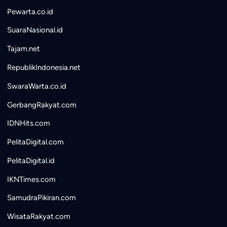
Pewarta.co.id
SuaraNasional.id
Tajam.net
RepublikIndonesia.net
SwaraWarta.co.id
GerbangRakyat.com
IDNHits.com
PelitaDigital.com
PelitaDigital.id
IKNTimes.com
SamudraPikiran.com
WisataRakyat.com