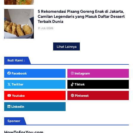
5 Rekomendasi Pisang Goreng Enak di Jakarta,
Camilan Legendaris yang Masuk Daftar Dessert
Terbaik Dunia
31 JULI 2026
Lihat Lainnya
Ikuti Kami :
Facebook
Instagram
Twitter
Tiktok
Youtube
Pinterest
Linkedin
Sponsor
HowToForYou.com