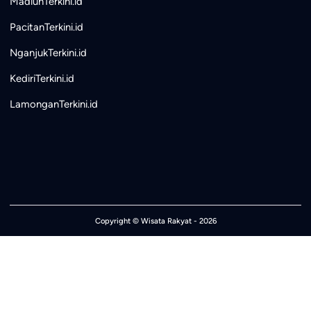
MadiunTerkini.id
PacitanTerkini.id
NganjukTerkini.id
KediriTerkini.id
LamonganTerkini.id
Copyright ©
Wisata Rakyat
- 2026