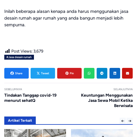
Inilah beberapa alasan kenapa anda harus menggunakan jasa
desain rumah agar rumah yang anda bangun menjadi lebih
sempurna.
Post Views:
3,679
#Jasa desain rumah
Share
Tweet
Pin
SEBELUMNYA
SELANJUTNYA
Tindakan Tanggap covid-19
Keuntungan Menggunakan
menurut sehatQ
Jasa Sewa Mobil Ketika
Berwisata
Artikel Terkait