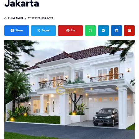
Jakarta
OLEH
M AMIN
17 SEPTEMBER 2021
Share
Tweet
Pin