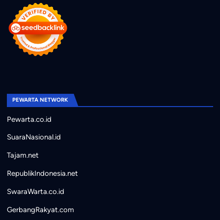
PEWARTA NETWORK
Pewarta.co.id
SuaraNasional.id
Tajam.net
RepublikIndonesia.net
SwaraWarta.co.id
GerbangRakyat.com