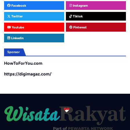
Facebook
Instagram
Twitter
Tiktok
Youtube
Pinterest
Linkedin
Sponsor
HowToForYou.com
https://digimagaz.com/