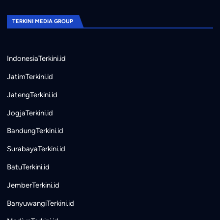
TERKINI MEDIA GROUP
IndonesiaTerkini.id
JatimTerkini.id
JatengTerkini.id
JogjaTerkini.id
BandungTerkini.id
SurabayaTerkini.id
BatuTerkini.id
JemberTerkini.id
BanyuwangiTerkini.id