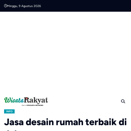
Skip
Minggu, 9 Agustus 2026
to
content
INFO
Jasa desain rumah terbaik di