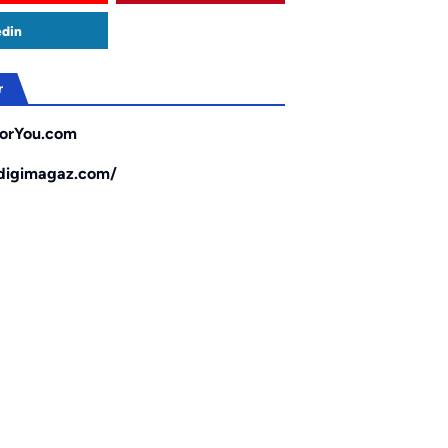
edin
r
orYou.com
/digimagaz.com/