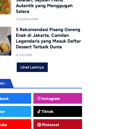
Autentik yang Menggugah
Selera
1 AGUSTUS 2026
5 Rekomendasi Pisang Goreng
Enak di Jakarta, Camilan
Legendaris yang Masuk Daftar
Dessert Terbaik Dunia
31 JULI 2026
Lihat Lainnya
mi :
book
Instagram
ter
Tiktok
tube
Pinterest