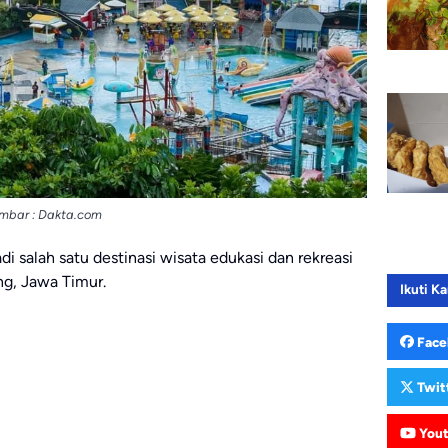
mbar : Dakta.com
i salah satu destinasi wisata edukasi dan rekreasi
ng, Jawa Timur.
Ikuti Ka
Face
Twit
You