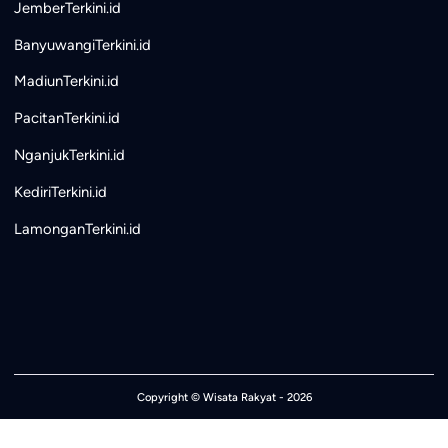
JemberTerkini.id
BanyuwangiTerkini.id
MadiunTerkini.id
PacitanTerkini.id
NganjukTerkini.id
KediriTerkini.id
LamonganTerkini.id
Copyright ©
Wisata Rakyat
- 2026