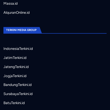
Massa.id
AlquranOnline.id
TERKINI MEDIA GROUP
IndonesiaTerkini.id
JatimTerkini.id
JatengTerkini.id
JogjaTerkini.id
BandungTerkini.id
SurabayaTerkini.id
BatuTerkini.id