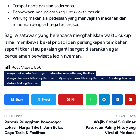
Tempat ganti pakaian sederhana.
Penyewaan ban pelampung untuk aktivitas air.
Warung makan ala pedesaan yang menyajikan makanan dan
minuman dengan harga terjangkau.
Bagi wisatawan yang berencana menghabiskan waktu cukup
lama, membawa bekal pribadi dan perlengkapan tambahan
seperti tikar atau pakaian ganti sangat disarankan agar
pengalaman berwisata lebih nyaman.
Post Views:
556
#daya tarik wisata Ponorogo
#fasilitas wisata Kedung Kenthus
#harga tiket masuk Kedung Kenthus
#jam operasional Kedung Kenthus
#Kedung Kenthus
#lokasi Kedung Kenthus
Share
Tweet
Pin
SEBELUMNYA
SELANJUTNYA
Puncak Pringgitan Ponorogo:
Wajib Coba! 5 Kuliner
Lokasi, Harga Tiket, Jam Buka,
Pasuruan Paling Hits yang
Daya Tarik & Fasilitas
Viral di Medsos!