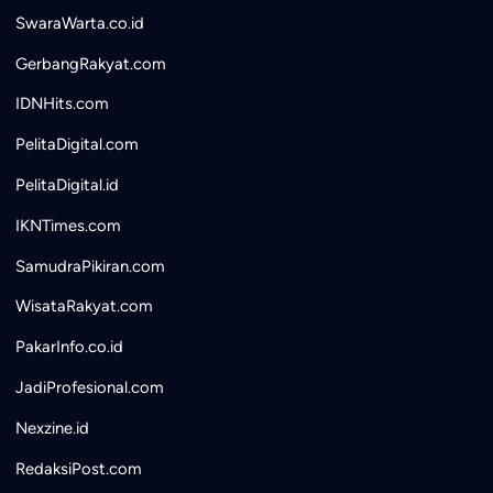
SwaraWarta.co.id
GerbangRakyat.com
IDNHits.com
PelitaDigital.com
PelitaDigital.id
IKNTimes.com
SamudraPikiran.com
WisataRakyat.com
PakarInfo.co.id
JadiProfesional.com
Nexzine.id
RedaksiPost.com