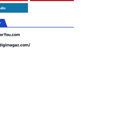
edin
r
orYou.com
/digimagaz.com/