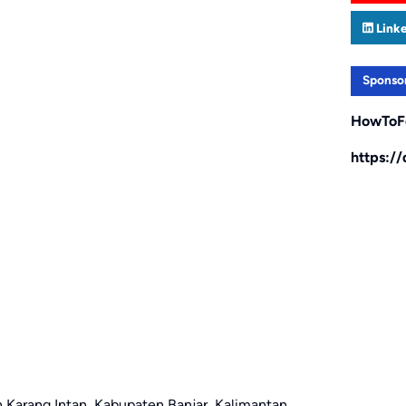
Link
Sponso
HowToF
https:/
 Karang Intan, Kabupaten Banjar, Kalimantan