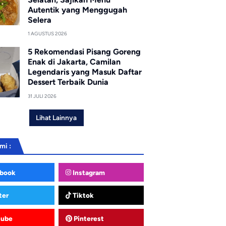
Autentik yang Menggugah
Selera
1 AGUSTUS 2026
5 Rekomendasi Pisang Goreng
Enak di Jakarta, Camilan
Legendaris yang Masuk Daftar
Dessert Terbaik Dunia
31 JULI 2026
Lihat Lainnya
mi :
book
Instagram
ter
Tiktok
tube
Pinterest