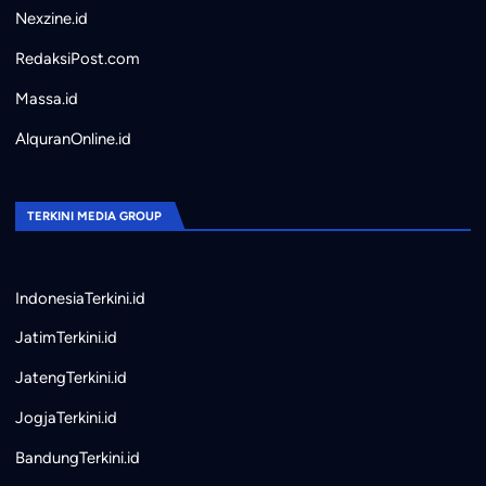
Nexzine.id
RedaksiPost.com
Massa.id
AlquranOnline.id
TERKINI MEDIA GROUP
IndonesiaTerkini.id
JatimTerkini.id
JatengTerkini.id
JogjaTerkini.id
BandungTerkini.id