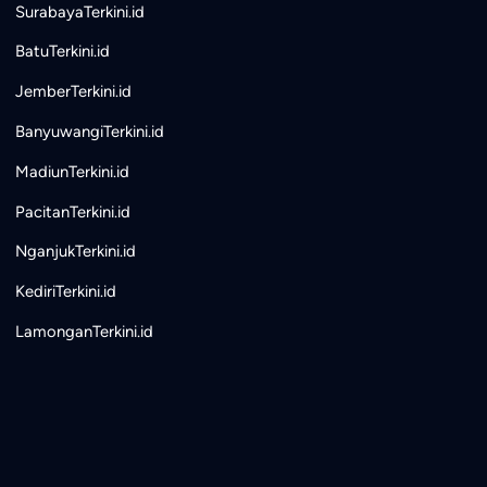
SurabayaTerkini.id
BatuTerkini.id
JemberTerkini.id
BanyuwangiTerkini.id
MadiunTerkini.id
PacitanTerkini.id
NganjukTerkini.id
KediriTerkini.id
LamonganTerkini.id