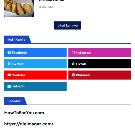
31 JULI 2026
Lihat Lainnya
Ikuti Kami :
Facebook
Instagram
Twitter
Tiktok
Youtube
Pinterest
Linkedin
Sponsor
HowToForYou.com
https://digimagaz.com/