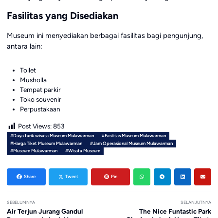
Fasilitas yang Disediakan
Museum ini menyediakan berbagai fasilitas bagi pengunjung,
antara lain:
Toilet
Musholla
Tempat parkir
Toko souvenir
Perpustakaan
Post Views:
853
#Daya tarik wisata Museum Mulawarman
#Fasilitas Museum Mulawarman
#Harga Tiket Museum Mulawarman
#Jam Operasional Museum Mulawarman
#Museum Mulawarman
#Wisata Museum
Share
Tweet
Pin
SEBELUMNYA
SELANJUTNYA
Air Terjun Jurang Gandul
The Nice Funtastic Park