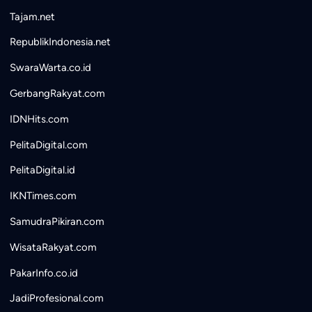
Tajam.net
RepublikIndonesia.net
SwaraWarta.co.id
GerbangRakyat.com
IDNHits.com
PelitaDigital.com
PelitaDigital.id
IKNTimes.com
SamudraPikiran.com
WisataRakyat.com
PakarInfo.co.id
JadiProfesional.com