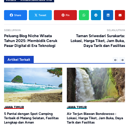
Share
Tweet
Pin
SEBELUMNYA
SELANJUTNYA
Peluang Blog Niche Wisata
Taman Sriwedari Surakarta:
Tahun 2025: Membidik Ceruk
Lokasi, Harga Tiket, Jam Buka,
Pasar Digital di Era Teknologi
Daya Tarik dan Fasilitas
Artikel Terkait
JAWA TIMUR
JAWA TIMUR
5 Pantai dengan Spot Camping
Air Terjun Blawan Bondowoso :
Terbaik di Malang Selatan, Fasilitas
Lokasi, Harga Tiket, Jam Buka, Daya
Lengkap dan Aman
Tarik dan Fasilitas