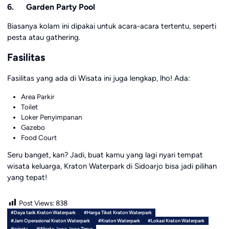
6. Garden Party Pool
Biasanya kolam ini dipakai untuk acara-acara tertentu, seperti
pesta atau gathering.
Fasilitas
Fasilitas yang ada di Wisata ini juga lengkap, lho! Ada:
Area Parkir
Toilet
Loker Penyimpanan
Gazebo
Food Court
Seru banget, kan? Jadi, buat kamu yang lagi nyari tempat
wisata keluarga, Kraton Waterpark di Sidoarjo bisa jadi pilihan
yang tepat!
Post Views:
838
#Daya tarik Kraton Waterpark
#Harga Tiket Kraton Waterpark
#Jam Operasional Kraton Waterpark
#Kraton Waterpark
#Lokasi Kraton Waterpark
#wisata
#Wisata Jawa Jawa Timur