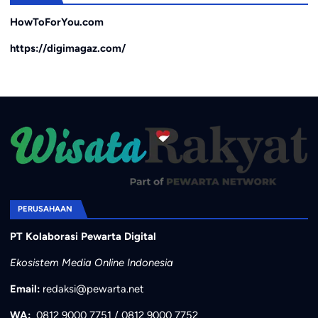
HowToForYou.com
https://digimagaz.com/
PERUSAHAAN
PT Kolaborasi Pewarta Digital
Ekosistem Media Online Indonesia
Email:
redaksi@pewarta.net
WA:
0812 9000 7751
/
0812 9000 7752