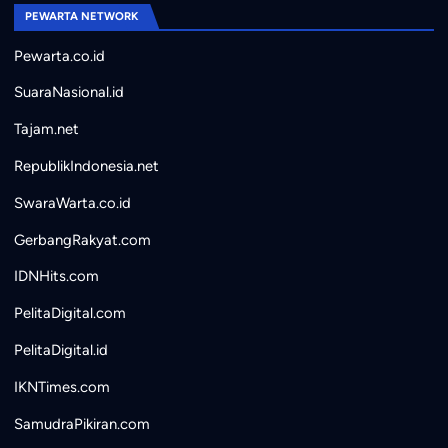
PEWARTA NETWORK
Pewarta.co.id
SuaraNasional.id
Tajam.net
RepublikIndonesia.net
SwaraWarta.co.id
GerbangRakyat.com
IDNHits.com
PelitaDigital.com
PelitaDigital.id
IKNTimes.com
SamudraPikiran.com