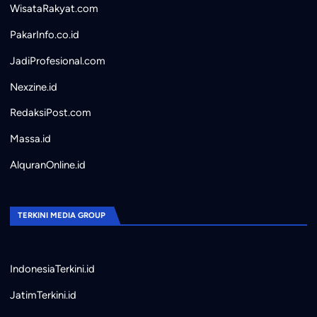
WisataRakyat.com
PakarInfo.co.id
JadiProfesional.com
Nexzine.id
RedaksiPost.com
Massa.id
AlquranOnline.id
TERKINI MEDIA GROUP
IndonesiaTerkini.id
JatimTerkini.id