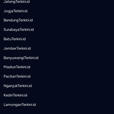
JatengTerkini.id
JogjaTerkini.id
BandungTerkini.id
SurabayaTerkini.id
BatuTerkini.id
JemberTerkini.id
BanyuwangiTerkini.id
MadiunTerkini.id
PacitanTerkini.id
NganjukTerkini.id
KediriTerkini.id
LamonganTerkini.id