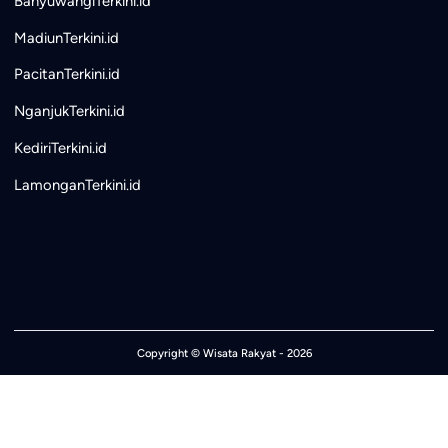
BanyuwangiTerkini.id
MadiunTerkini.id
PacitanTerkini.id
NganjukTerkini.id
KediriTerkini.id
LamonganTerkini.id
Copyright ©
Wisata Rakyat
- 2026