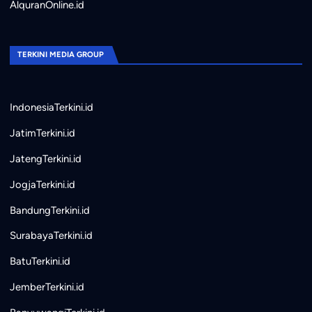
AlquranOnline.id
TERKINI MEDIA GROUP
IndonesiaTerkini.id
JatimTerkini.id
JatengTerkini.id
JogjaTerkini.id
BandungTerkini.id
SurabayaTerkini.id
BatuTerkini.id
JemberTerkini.id