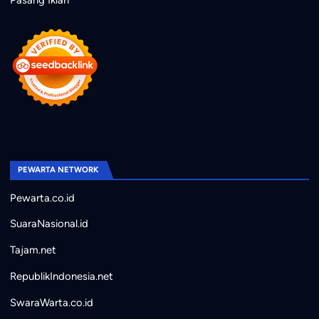
Pasang Iklan
PEWARTA NETWORK
Pewarta.co.id
SuaraNasional.id
Tajam.net
RepublikIndonesia.net
SwaraWarta.co.id