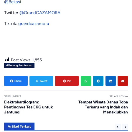
@Bekasi
Twitter
@GrandCAZAMORA
Tiktok:
grandcazamora
Post Views:
1,855
#Gedung Pernikahan
Share
Tweet
Pin
SEBELUMNYA
SELANJUTNYA
Elektrokardiogram:
Tempat Wisata Danau Toba
Pentingnya Tes EKG untuk
Terbaru yang Indah dan
Jantung
Menakjubkan
Artikel Terkait