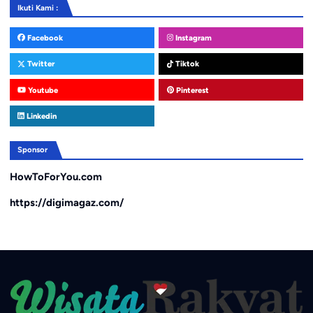
Ikuti Kami :
Facebook
Instagram
Twitter
Tiktok
Youtube
Pinterest
Linkedin
Sponsor
HowToForYou.com
https://digimagaz.com/