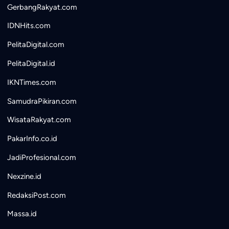
GerbangRakyat.com
IDNHits.com
PelitaDigital.com
PelitaDigital.id
IKNTimes.com
SamudraPikiran.com
WisataRakyat.com
PakarInfo.co.id
JadiProfesional.com
Nexzine.id
RedaksiPost.com
Massa.id