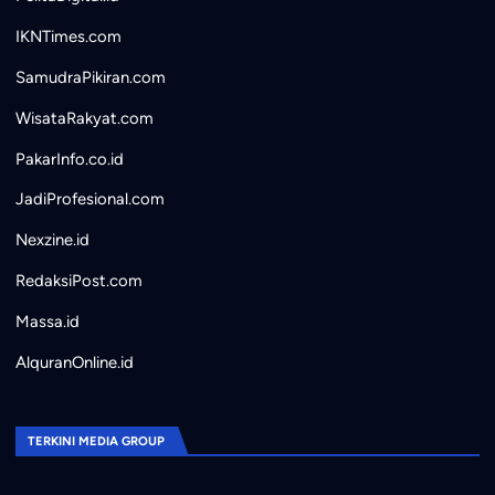
IKNTimes.com
SamudraPikiran.com
WisataRakyat.com
PakarInfo.co.id
JadiProfesional.com
Nexzine.id
RedaksiPost.com
Massa.id
AlquranOnline.id
TERKINI MEDIA GROUP