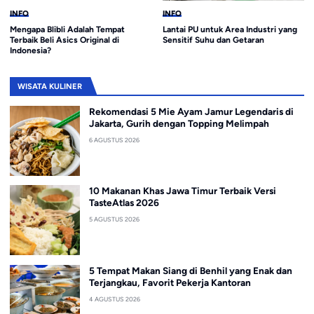
INFO
JAWA BARAT
t
Lantai PU untuk Area Industri yang
13 Tempat Outbound Bandung 
Sensitif Suhu dan Getaran
Seru, Cocok untuk Liburan dan
Gathering
WISATA KULINER
Rekomendasi 5 Mie Ayam Jamur Legendaris di
Jakarta, Gurih dengan Topping Melimpah
6 AGUSTUS 2026
10 Makanan Khas Jawa Timur Terbaik Versi
TasteAtlas 2026
5 AGUSTUS 2026
5 Tempat Makan Siang di Benhil yang Enak dan
Terjangkau, Favorit Pekerja Kantoran
4 AGUSTUS 2026