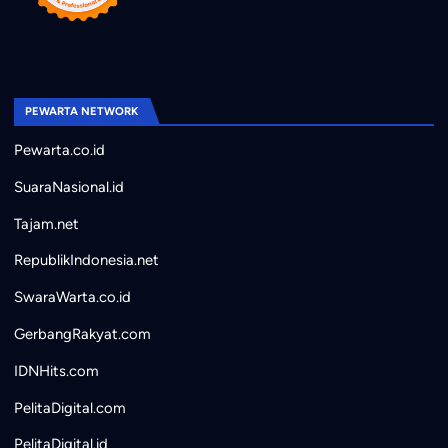
PEWARTA NETWORK
Pewarta.co.id
SuaraNasional.id
Tajam.net
RepublikIndonesia.net
SwaraWarta.co.id
GerbangRakyat.com
IDNHits.com
PelitaDigital.com
PelitaDigital.id