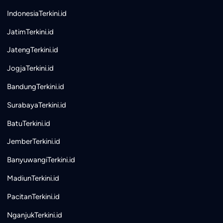
IndonesiaTerkini.id
JatimTerkini.id
JatengTerkini.id
JogjaTerkini.id
BandungTerkini.id
SurabayaTerkini.id
BatuTerkini.id
JemberTerkini.id
BanyuwangiTerkini.id
MadiunTerkini.id
PacitanTerkini.id
NganjukTerkini.id