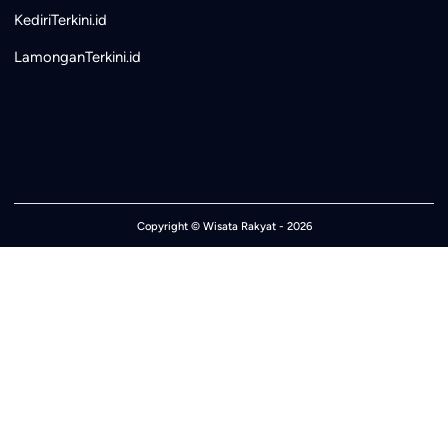
KediriTerkini.id
LamonganTerkini.id
Copyright ©
Wisata Rakyat
- 2026