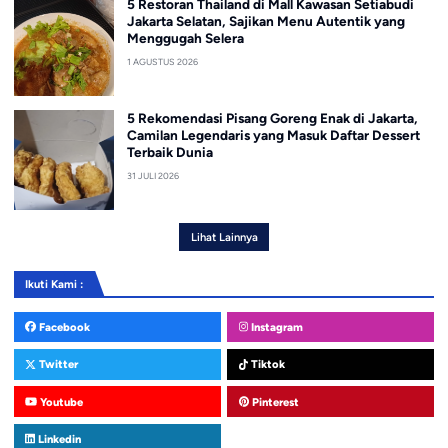
5 Restoran Thailand di Mall Kawasan Setiabudi
Jakarta Selatan, Sajikan Menu Autentik yang
Menggugah Selera
1 AGUSTUS 2026
5 Rekomendasi Pisang Goreng Enak di Jakarta,
Camilan Legendaris yang Masuk Daftar Dessert
Terbaik Dunia
31 JULI 2026
Lihat Lainnya
Ikuti Kami :
Facebook
Instagram
Twitter
Tiktok
Youtube
Pinterest
Linkedin