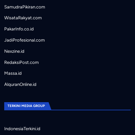
SamudraPikiran.com
WisataRakyat.com
PakarInfo.co.id
JadiProfesional.com
Nexzine.id
RedaksiPost.com
Massa.id
AlquranOnline.id
TERKINI MEDIA GROUP
IndonesiaTerkini.id