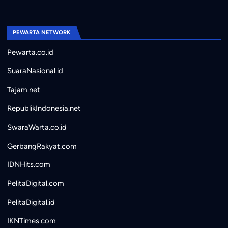
PEWARTA NETWORK
Pewarta.co.id
SuaraNasional.id
Tajam.net
RepublikIndonesia.net
SwaraWarta.co.id
GerbangRakyat.com
IDNHits.com
PelitaDigital.com
PelitaDigital.id
IKNTimes.com