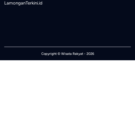
LamonganTerkini.id
Copyright ©
Wisata Rakyat
- 2026