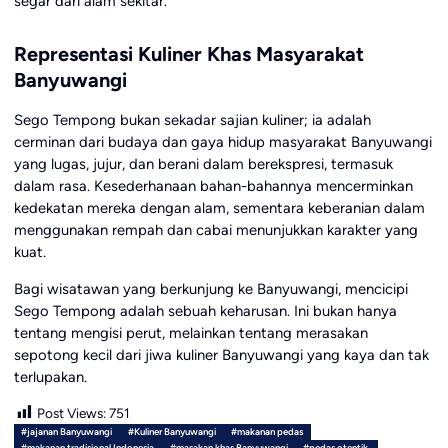
segar dari alam sekitar.
Representasi Kuliner Khas Masyarakat
Banyuwangi
Sego Tempong bukan sekadar sajian kuliner; ia adalah
cerminan dari budaya dan gaya hidup masyarakat Banyuwangi
yang lugas, jujur, dan berani dalam berekspresi, termasuk
dalam rasa. Kesederhanaan bahan-bahannya mencerminkan
kedekatan mereka dengan alam, sementara keberanian dalam
menggunakan rempah dan cabai menunjukkan karakter yang
kuat.
Bagi wisatawan yang berkunjung ke Banyuwangi, mencicipi
Sego Tempong adalah sebuah keharusan. Ini bukan hanya
tentang mengisi perut, melainkan tentang merasakan
sepotong kecil dari jiwa kuliner Banyuwangi yang kaya dan tak
terlupakan.
Post Views:
751
#jajanan Banyuwangi
#Kuliner Banyuwangi
#makanan pedas
#makanan tradisional Indonesia
#masakan khas Banyuwangi
#pedas otentik.