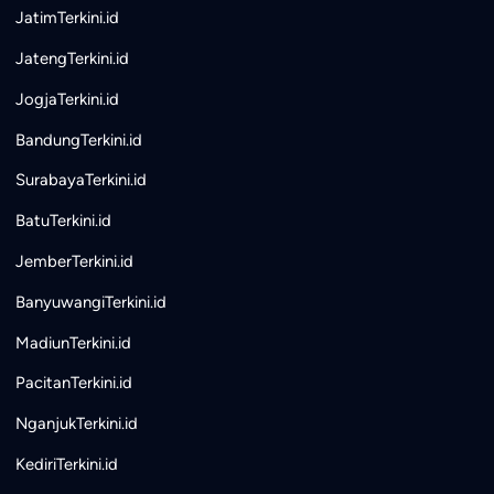
JatimTerkini.id
JatengTerkini.id
JogjaTerkini.id
BandungTerkini.id
SurabayaTerkini.id
BatuTerkini.id
JemberTerkini.id
BanyuwangiTerkini.id
MadiunTerkini.id
PacitanTerkini.id
NganjukTerkini.id
KediriTerkini.id