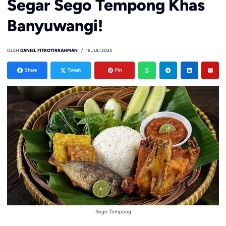
Segar Sego Tempong Khas
Banyuwangi!
OLEH
DANIEL FITROTIRRAHMAN
16 JULI 2025
Share
Tweet
Pin
Sego Tempong