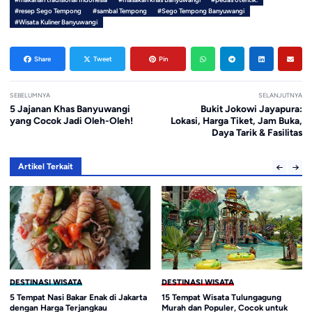
#resep Sego Tempong
#sambal Tempong
#Sego Tempong Banyuwangi
#Wisata Kuliner Banyuwangi
Share
Tweet
Pin
SEBELUMNYA
SELANJUTNYA
5 Jajanan Khas Banyuwangi
Bukit Jokowi Jayapura:
yang Cocok Jadi Oleh-Oleh!
Lokasi, Harga Tiket, Jam Buka,
Daya Tarik & Fasilitas
Artikel Terkait
DESTINASI WISATA
DESTINASI WISATA
5 Tempat Nasi Bakar Enak di Jakarta
15 Tempat Wisata Tulungagung
dengan Harga Terjangkau
Murah dan Populer, Cocok untuk