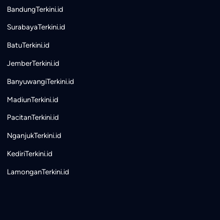
BandungTerkini.id
SurabayaTerkini.id
BatuTerkini.id
JemberTerkini.id
BanyuwangiTerkini.id
MadiunTerkini.id
PacitanTerkini.id
NganjukTerkini.id
KediriTerkini.id
LamonganTerkini.id