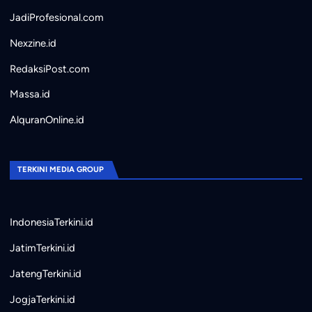
JadiProfesional.com
Nexzine.id
RedaksiPost.com
Massa.id
AlquranOnline.id
TERKINI MEDIA GROUP
IndonesiaTerkini.id
JatimTerkini.id
JatengTerkini.id
JogjaTerkini.id