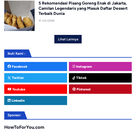
5 Rekomendasi Pisang Goreng Enak di Jakarta,
Camilan Legendaris yang Masuk Daftar Dessert
Terbaik Dunia
31 JULI 2026
Lihat Lainnya
Ikuti Kami :
Facebook
Instagram
Twitter
Tiktok
Youtube
Pinterest
Linkedin
Sponsor
HowToForYou.com