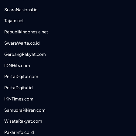
SuaraNasional.id
Tajam.net
RepublikIndonesia.net
SwaraWarta.co.id
GerbangRakyat.com
IDNHits.com
PelitaDigital.com
PelitaDigital.id
IKNTimes.com
SamudraPikiran.com
WisataRakyat.com
PakarInfo.co.id