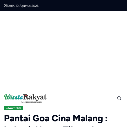
Skip
Senin, 10 Agustus 2026
to
content
JAWA TIMUR
Pantai Goa Cina Malang :