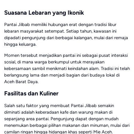
Suasana Lebaran yang Ikonik
Pantai Jilbab memiliki hubungan erat dengan tradisi libur
lebaran masyarakat setempat. Setiap tahun, kawasan ini
dipadati pengunjung dari berbagai kalangan, mulai dari remaja
hingga keluarga.
Momen tersebut menjadikan pantai ini sebagai pusat interaksi
sosial, di mana warga berkumpul untuk merayakan
kebersamaan sambil menikmati keindahan alam. Tradisi ini telah
berlangsung lama dan menjadi bagian dari budaya lokal di
Aceh Barat Daya.
Fasilitas dan Kuliner
Salah satu faktor yang membuat Pantai Jilbab semakin
diminati adalah keberadaan kafe dan warung makan di
sepanjang area pantai. Pengunjung dapat dengan mudah
menemukan berbagai pilihan makanan dan minuman, mulai dari
camilan ringan hingga hidangan khas seperti
Mie Aceh
.