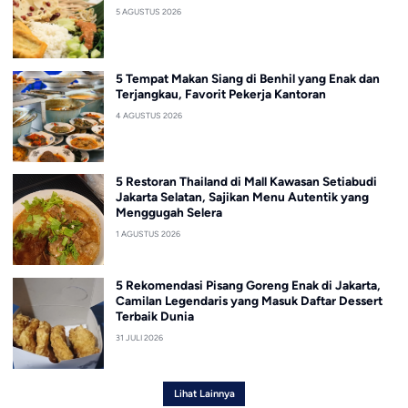
5 AGUSTUS 2026
5 Tempat Makan Siang di Benhil yang Enak dan
Terjangkau, Favorit Pekerja Kantoran
4 AGUSTUS 2026
5 Restoran Thailand di Mall Kawasan Setiabudi
Jakarta Selatan, Sajikan Menu Autentik yang
Menggugah Selera
1 AGUSTUS 2026
5 Rekomendasi Pisang Goreng Enak di Jakarta,
Camilan Legendaris yang Masuk Daftar Dessert
Terbaik Dunia
31 JULI 2026
Lihat Lainnya