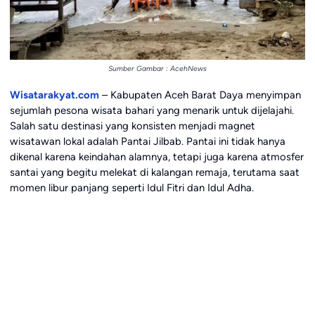
Sumber Gambar : AcehNews
Wisatarakyat.com
– Kabupaten Aceh Barat Daya menyimpan
sejumlah pesona wisata bahari yang menarik untuk dijelajahi.
Salah satu destinasi yang konsisten menjadi magnet
wisatawan lokal adalah
Pantai Jilbab
. Pantai ini tidak hanya
dikenal karena keindahan alamnya, tetapi juga karena atmosfer
santai yang begitu melekat di kalangan remaja, terutama saat
momen libur panjang seperti Idul Fitri dan Idul Adha.