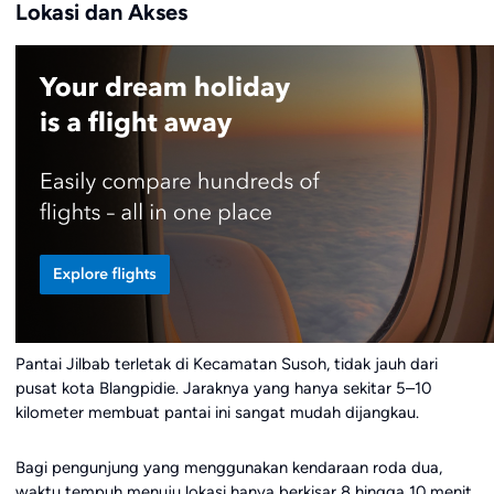
Lokasi dan Akses
Pantai Jilbab terletak di Kecamatan Susoh, tidak jauh dari
pusat kota
Blangpidie
. Jaraknya yang hanya sekitar 5–10
kilometer membuat pantai ini sangat mudah dijangkau.
Bagi pengunjung yang menggunakan kendaraan roda dua,
waktu tempuh menuju lokasi hanya berkisar 8 hingga 10 menit.