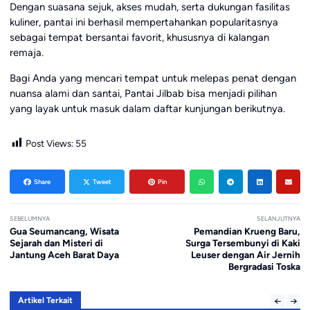
Dengan suasana sejuk, akses mudah, serta dukungan fasilitas
kuliner, pantai ini berhasil mempertahankan popularitasnya
sebagai tempat bersantai favorit, khususnya di kalangan
remaja.
Bagi Anda yang mencari tempat untuk melepas penat dengan
nuansa alami dan santai, Pantai Jilbab bisa menjadi pilihan
yang layak untuk masuk dalam daftar kunjungan berikutnya.
Post Views:
55
Share
Tweet
Pin
SEBELUMNYA
SELANJUTNYA
Gua Seumancang, Wisata
Pemandian Krueng Baru,
Sejarah dan Misteri di
Surga Tersembunyi di Kaki
Jantung Aceh Barat Daya
Leuser dengan Air Jernih
Bergradasi Toska
Artikel Terkait