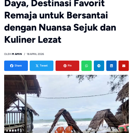
Daya, Destinasi Favorit
Remaja untuk Bersantai
dengan Nuansa Sejuk dan
Kuliner Lezat
OLEH
M AMIN
18 APRIL 2026
Share
Tweet
Pin