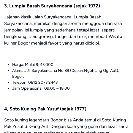
3. Lumpia Basah Suryakencana (sejak 1972)
Jajanan klasik Jalan Suryakencana, Lumpia Basah
Suryakencana, memikat dengan aroma menggoda dan rasa
jempolan. Isi lumpia yang sederhana tetapi lezat, seperti
bengkoang, tahu goreng, tauge, dan telur, membuat Wisata
kuliner Bogor menjadi favorit yang harus dicicipi.
Harga: Mulai Rp13.000
Alamat: Jl. Suryakencana No.89 (Depan Ngohiang Gg. Aut),
Bogor.
Telepon: 0812 2073 2443
Jam Operasional: 09.00 – 18.00
4, Soto Kuning Pak Yusuf (sejak 1977)
Soto kuning legendaris Bogor bisa Anda temui di Soto Kuning
Pak Yusuf di Gang Aut. Dengan kuah yang gurih dan lezat serta