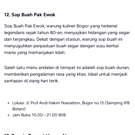
12. Sop Buah Pak Ewok
Sop Buah Pak Ewok, warung kuliner Bogor yang terkenal
legendaris sejak tahun 80-an, menyajikan hidangan yang segar
dan terjangkau. Dekat dengan stasiun, warung sop buah ini
menyuguhkan perpaduan buah segar dengan susu kental
manis yang memanjakan lidah.
Salah satu menu andalan di tempat ini adalah sop buah durian,
memberikan pengalaman rasa yang khas. Ideal untuk menjadi
santapan di siang hari terik.
Lokasi: Jl. Prof Andi Hakim Nasoetion, Bogor no.15 (Samping IPB
Botani)
Jam Buka: 10.00 – 21.00 WIB