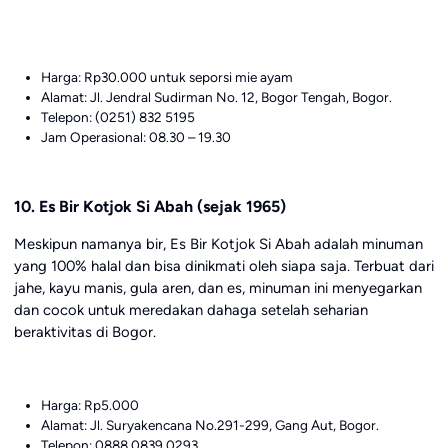
Harga: Rp30.000 untuk seporsi mie ayam
Alamat: Jl. Jendral Sudirman No. 12, Bogor Tengah, Bogor.
Telepon: (0251) 832 5195
Jam Operasional: 08.30 – 19.30
10. Es Bir Kotjok Si Abah (sejak 1965)
Meskipun namanya bir, Es Bir Kotjok Si Abah adalah minuman
yang 100% halal dan bisa dinikmati oleh siapa saja. Terbuat dari
jahe, kayu manis, gula aren, dan es, minuman ini menyegarkan
dan cocok untuk meredakan dahaga setelah seharian
beraktivitas di Bogor.
Harga: Rp5.000
Alamat: Jl. Suryakencana No.291-299, Gang Aut, Bogor.
Telepon: 0888 0839 0293