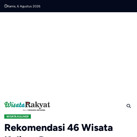
Skip
Kamis, 6 Agustus 2026
to
content
WISATA KULINER
Rekomendasi 46 Wisata