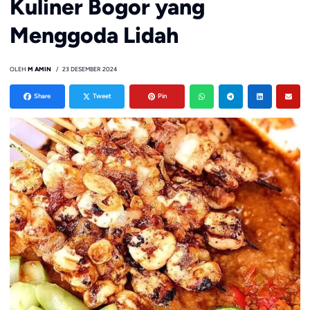
Kuliner Bogor yang
Menggoda Lidah
OLEH
M AMIN
23 DESEMBER 2024
Share
Tweet
Pin