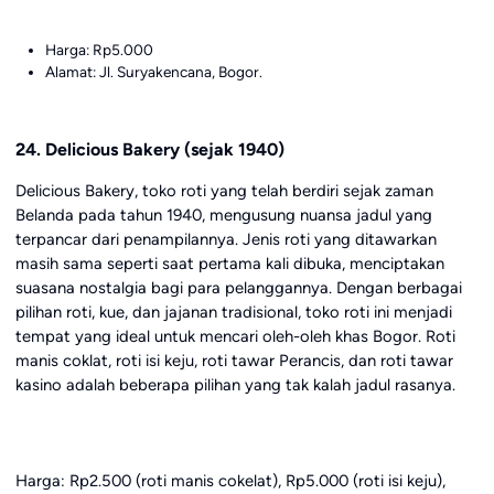
Harga: Rp5.000
Alamat: Jl. Suryakencana, Bogor.
24. Delicious Bakery (sejak 1940)
Delicious Bakery, toko roti yang telah berdiri sejak zaman
Belanda pada tahun 1940, mengusung nuansa jadul yang
terpancar dari penampilannya. Jenis roti yang ditawarkan
masih sama seperti saat pertama kali dibuka, menciptakan
suasana nostalgia bagi para pelanggannya. Dengan berbagai
pilihan roti, kue, dan jajanan tradisional, toko roti ini menjadi
tempat yang ideal untuk mencari oleh-oleh khas Bogor. Roti
manis coklat, roti isi keju, roti tawar Perancis, dan roti tawar
kasino adalah beberapa pilihan yang tak kalah jadul rasanya.
Harga: Rp2.500 (roti manis cokelat), Rp5.000 (roti isi keju),