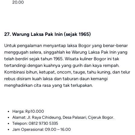
20.00
27. Warung Laksa Pak Inin (sejak 1965)
Untuk pengalaman menyantap laksa Bogor yang benar-benar
menggugah selera, singgahlah ke Warung Laksa Pak Inin yang
telah berdiri sejak tahun 1965. Wisata kuliner Bogor ini tak
tertandingi dengan kuahnya yang gurih dan kaya rempah.
Kombinasi bihun, ketupat, oncom, tauge, tahu kuning, dan telur
rebus disiram kuah laksa dan taburan daun kemangi
menghadirkan cita rasa yang tak terlupakan.
Harga: Rp10.000
Alamat: Jl. Raya Cihideung, Desa Palasari, Cijeruk Bogor.
Telepon: 0812 9730 5335
Jam Operasional: 09.00 – 16.00