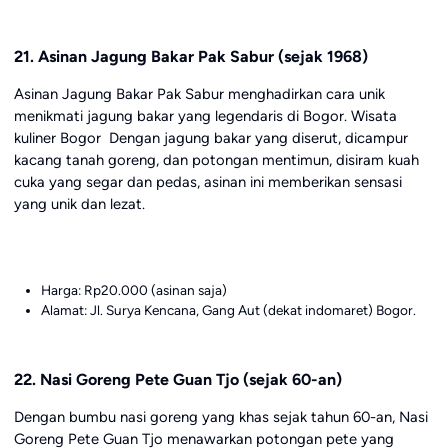
21. Asinan Jagung Bakar Pak Sabur (sejak 1968)
Asinan Jagung Bakar Pak Sabur menghadirkan cara unik
menikmati jagung bakar yang legendaris di Bogor. Wisata
kuliner Bogor Dengan jagung bakar yang diserut, dicampur
kacang tanah goreng, dan potongan mentimun, disiram kuah
cuka yang segar dan pedas, asinan ini memberikan sensasi
yang unik dan lezat.
Harga: Rp20.000 (asinan saja)
Alamat: Jl. Surya Kencana, Gang Aut (dekat indomaret) Bogor.
22. Nasi Goreng Pete Guan Tjo (sejak 60-an)
Dengan bumbu nasi goreng yang khas sejak tahun 60-an, Nasi
Goreng Pete Guan Tjo menawarkan potongan pete yang