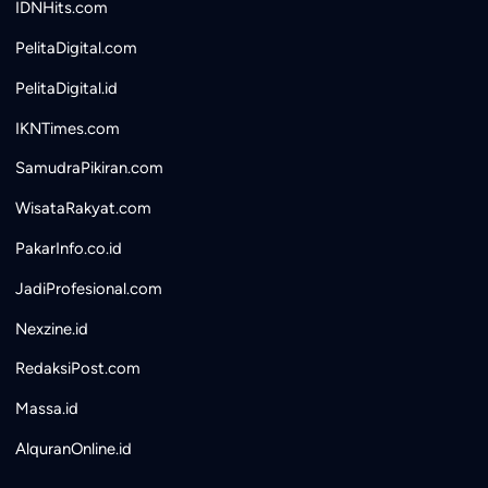
IDNHits.com
PelitaDigital.com
PelitaDigital.id
IKNTimes.com
SamudraPikiran.com
WisataRakyat.com
PakarInfo.co.id
JadiProfesional.com
Nexzine.id
RedaksiPost.com
Massa.id
AlquranOnline.id