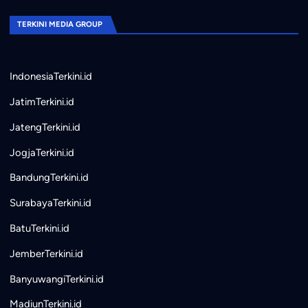
TERKINI MEDIA GROUP
IndonesiaTerkini.id
JatimTerkini.id
JatengTerkini.id
JogjaTerkini.id
BandungTerkini.id
SurabayaTerkini.id
BatuTerkini.id
JemberTerkini.id
BanyuwangiTerkini.id
MadiunTerkini.id