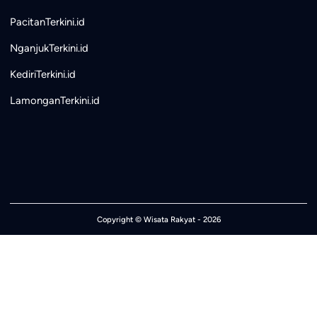
PacitanTerkini.id
NganjukTerkini.id
KediriTerkini.id
LamonganTerkini.id
Copyright ©
Wisata Rakyat
- 2026