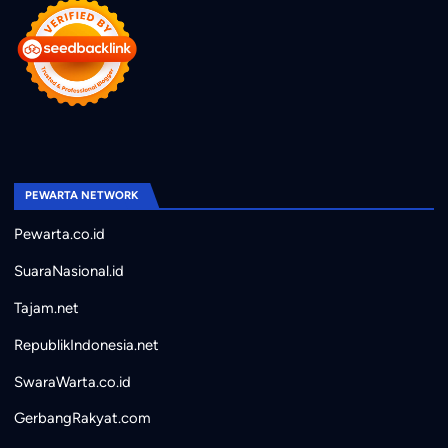
PEWARTA NETWORK
Pewarta.co.id
SuaraNasional.id
Tajam.net
RepublikIndonesia.net
SwaraWarta.co.id
GerbangRakyat.com