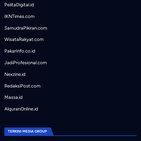
PelitaDigital.id
IKNTimes.com
SamudraPikiran.com
WisataRakyat.com
PakarInfo.co.id
JadiProfesional.com
Nexzine.id
RedaksiPost.com
Massa.id
AlquranOnline.id
TERKINI MEDIA GROUP