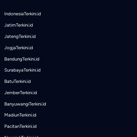
IndonesiaTerkini.id
JatimTerkini.id
JatengTerkini.id
JogjaTerkini.id
BandungTerkini.id
SurabayaTerkini.id
BatuTerkini.id
JemberTerkini.id
BanyuwangiTerkini.id
MadiunTerkini.id
PacitanTerkini.id