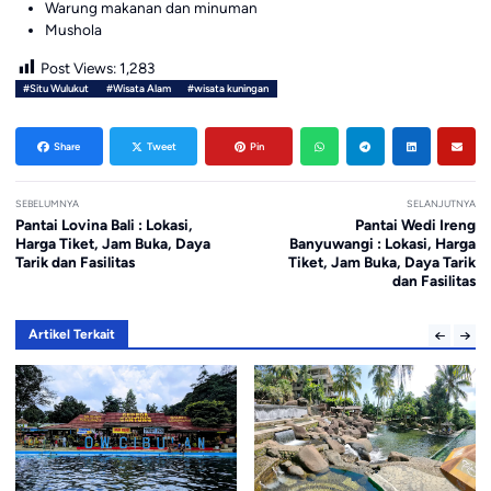
Warung makanan dan minuman
Mushola
Post Views:
1,283
#Situ Wulukut
#Wisata Alam
#wisata kuningan
Share
Tweet
Pin
SEBELUMNYA
SELANJUTNYA
Pantai Lovina Bali : Lokasi,
Pantai Wedi Ireng
Harga Tiket, Jam Buka, Daya
Banyuwangi : Lokasi, Harga
Tarik dan Fasilitas
Tiket, Jam Buka, Daya Tarik
dan Fasilitas
Artikel Terkait