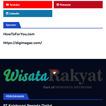
Youtube
Pinterest
Linkedin
Sponsor
HowToForYou.com
https://digimagaz.com/
PERUSAHAAN
PT Kolaborasi Pewarta Digital