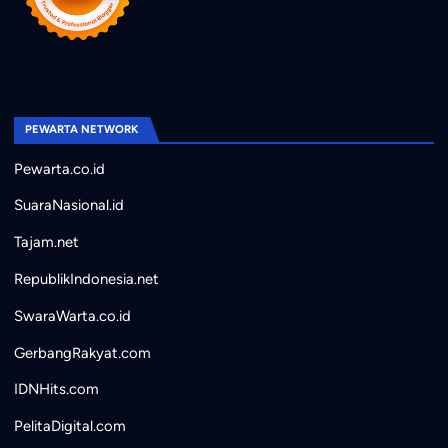
PEWARTA NETWORK
Pewarta.co.id
SuaraNasional.id
Tajam.net
RepublikIndonesia.net
SwaraWarta.co.id
GerbangRakyat.com
IDNHits.com
PelitaDigital.com