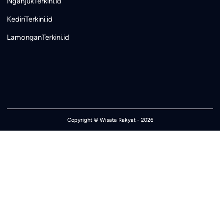
NganjukTerkini.id
KediriTerkini.id
LamonganTerkini.id
Copyright ©
Wisata Rakyat
- 2026