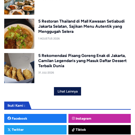
5 Restoran Thailand di Mall Kawasan Setiabudi
Jakarta Selatan, Sajikan Menu Autentik yang
Menggugah Selera
1 AGUSTUS 2026
5 Rekomendasi Pisang Goreng Enak di Jakarta,
Camilan Legendaris yang Masuk Daftar Dessert
Terbaik Dunia
31 JULI 2026
Lihat Lainnya
Ikuti Kami :
Facebook
Instagram
Twitter
Tiktok