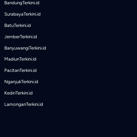
BandungTerkini.id
SurabayaTerkini.id
BatuTerkini.id
JemberTerkini.id
BanyuwangiTerkini.id
MadiunTerkini.id
PacitanTerkini.id
NganjukTerkini.id
KediriTerkini.id
LamonganTerkini.id