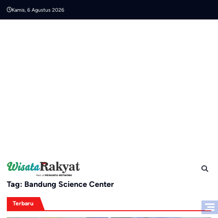
Skip
Kamis, 6 Agustus 2026
to
content
Tag:
Bandung Science Center
Terbaru