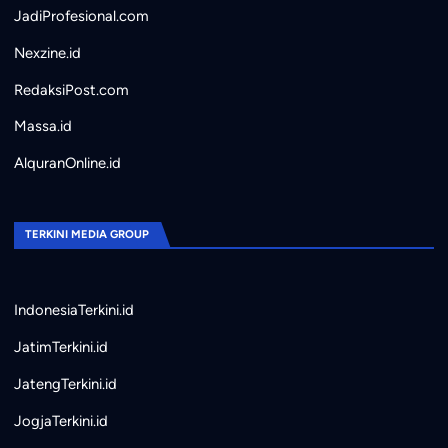
JadiProfesional.com
Nexzine.id
RedaksiPost.com
Massa.id
AlquranOnline.id
TERKINI MEDIA GROUP
IndonesiaTerkini.id
JatimTerkini.id
JatengTerkini.id
JogjaTerkini.id