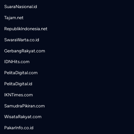
SuaraNasional.id
Tajam.net
RepublikIndonesia.net
SwaraWarta.co.id
GerbangRakyat.com
IDNHits.com
PelitaDigital.com
PelitaDigital.id
IKNTimes.com
SamudraPikiran.com
WisataRakyat.com
PakarInfo.co.id