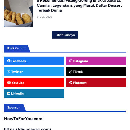
5 Rekomendasi Pisang Goreng Enak di Jakarta,
Camilan Legendaris yang Masuk Daftar Dessert
Terbaik Dunia
31 JULI 2026
Lihat Lainnya
Ikuti Kami :
Facebook
Instagram
Twitter
Tiktok
Youtube
Pinterest
Linkedin
Sponsor
HowToForYou.com
https://digimagaz.com/