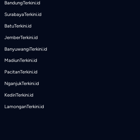
BandungTerkini.id
SurabayaTerkini.id
BatuTerkini.id
JemberTerkini.id
BanyuwangiTerkini.id
MadiunTerkini.id
PacitanTerkini.id
NganjukTerkini.id
KediriTerkini.id
LamonganTerkini.id