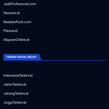
JadiProfesional.com
Nexzine.id
RedaksiPost.com
Massa.id
AlquranOnline.id
TERKINI MEDIA GROUP
IndonesiaTerkini.id
JatimTerkini.id
JatengTerkini.id
JogjaTerkini.id