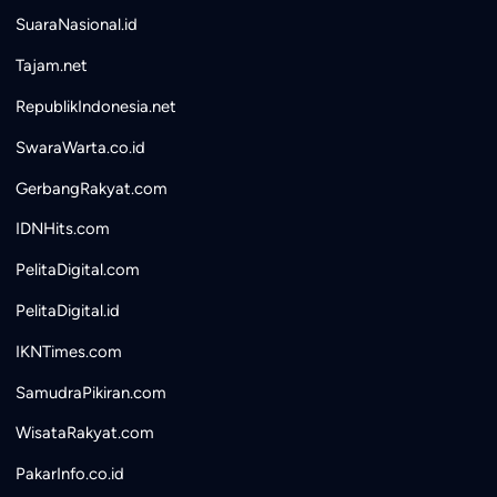
SuaraNasional.id
Tajam.net
RepublikIndonesia.net
SwaraWarta.co.id
GerbangRakyat.com
IDNHits.com
PelitaDigital.com
PelitaDigital.id
IKNTimes.com
SamudraPikiran.com
WisataRakyat.com
PakarInfo.co.id