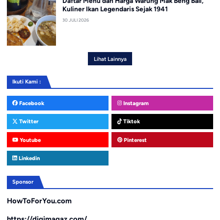
Daftar Menu dan Harga Warung Mak Beng Bali,
Kuliner Ikan Legendaris Sejak 1941
30 JULI 2026
Lihat Lainnya
Ikuti Kami :
Facebook
Instagram
Twitter
Tiktok
Youtube
Pinterest
Linkedin
Sponsor
HowToForYou.com
https://digimagaz.com/