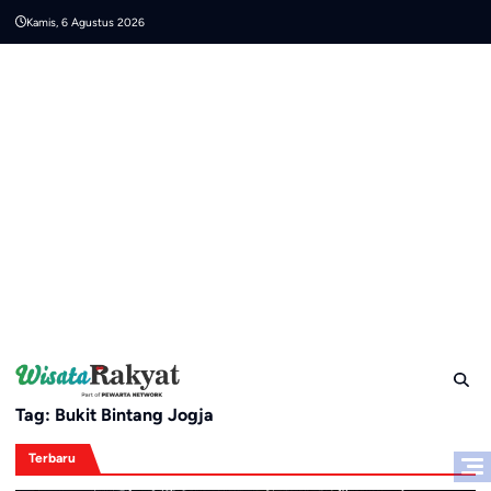
Skip
Kamis, 6 Agustus 2026
to
content
Tag:
Bukit Bintang Jogja
Terbaru