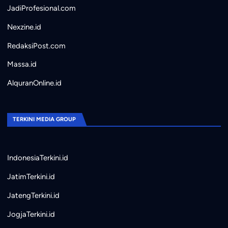
JadiProfesional.com
Nexzine.id
RedaksiPost.com
Massa.id
AlquranOnline.id
TERKINI MEDIA GROUP
IndonesiaTerkini.id
JatimTerkini.id
JatengTerkini.id
JogjaTerkini.id