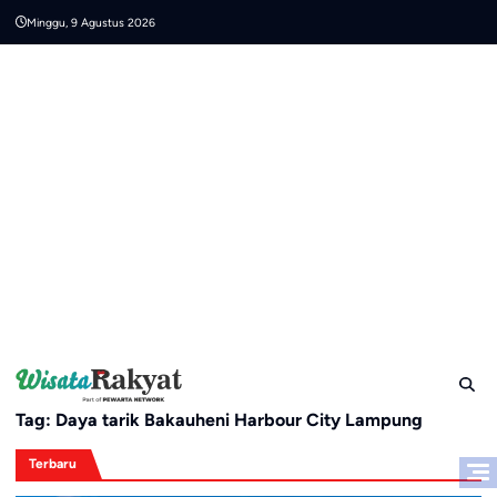
Skip
Minggu, 9 Agustus 2026
to
content
Tag:
Daya tarik Bakauheni Harbour City Lampung
Terbaru