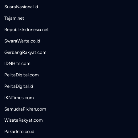
SuaraNasional.id
Tajam.net
RepublikIndonesia.net
SwaraWarta.co.id
GerbangRakyat.com
IDNHits.com
PelitaDigital.com
PelitaDigital.id
IKNTimes.com
SamudraPikiran.com
WisataRakyat.com
PakarInfo.co.id