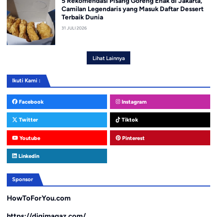
5 Rekomendasi Pisang Goreng Enak di Jakarta,
Camilan Legendaris yang Masuk Daftar Dessert
Terbaik Dunia
31 JULI 2026
Lihat Lainnya
Ikuti Kami :
Facebook
Instagram
Twitter
Tiktok
Youtube
Pinterest
Linkedin
Sponsor
HowToForYou.com
https://digimagaz.com/