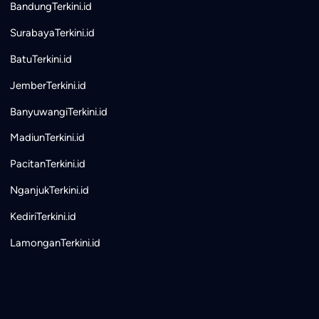
BandungTerkini.id
SurabayaTerkini.id
BatuTerkini.id
JemberTerkini.id
BanyuwangiTerkini.id
MadiunTerkini.id
PacitanTerkini.id
NganjukTerkini.id
KediriTerkini.id
LamonganTerkini.id