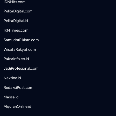
IDNHits.com
PelitaDigital.com
PelitaDigital.id
IKNTimes.com
SamudraPikiran.com
WisataRakyat.com
PakarInfo.co.id
JadiProfesional.com
Nexzine.id
RedaksiPost.com
Massa.id
AlquranOnline.id