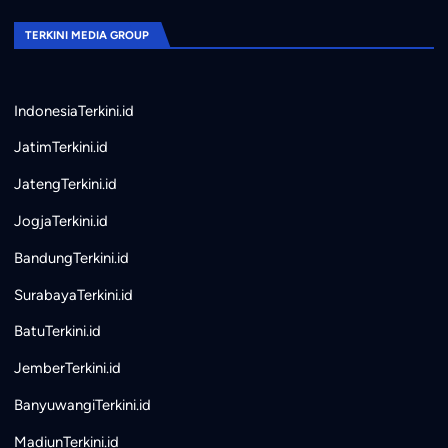
TERKINI MEDIA GROUP
IndonesiaTerkini.id
JatimTerkini.id
JatengTerkini.id
JogjaTerkini.id
BandungTerkini.id
SurabayaTerkini.id
BatuTerkini.id
JemberTerkini.id
BanyuwangiTerkini.id
MadiunTerkini.id