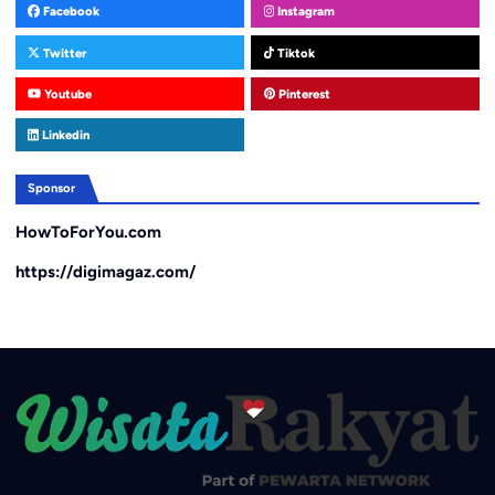
Facebook
Instagram
Twitter
Tiktok
Youtube
Pinterest
Linkedin
Sponsor
HowToForYou.com
https://digimagaz.com/