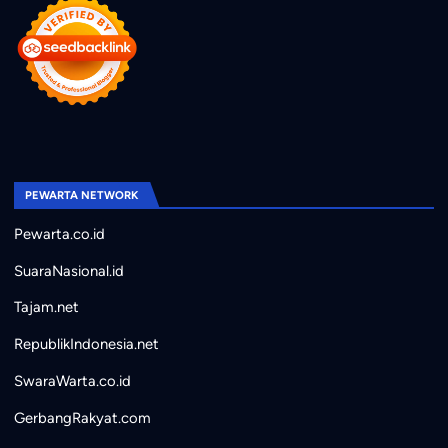
PEWARTA NETWORK
Pewarta.co.id
SuaraNasional.id
Tajam.net
RepublikIndonesia.net
SwaraWarta.co.id
GerbangRakyat.com