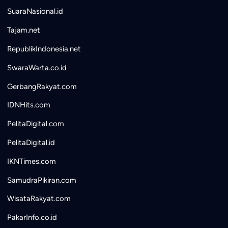
SuaraNasional.id
Tajam.net
RepublikIndonesia.net
SwaraWarta.co.id
GerbangRakyat.com
IDNHits.com
PelitaDigital.com
PelitaDigital.id
IKNTimes.com
SamudraPikiran.com
WisataRakyat.com
PakarInfo.co.id