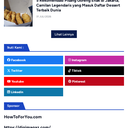
5 Rekomendasi Pisang Goreng Enak di Jakarta,
Camilan Legendaris yang Masuk Daftar Dessert
Terbaik Dunia
31 JULI 2026
Lihat Lainnya
Ikuti Kami :
Facebook
Instagram
Twitter
Tiktok
Youtube
Pinterest
Linkedin
Sponsor
HowToForYou.com
https://digimagaz.com/