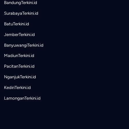
BandungTerkini.id
SurabayaTerkini.id
BatuTerkini.id
JemberTerkini.id
BanyuwangiTerkini.id
MadiunTerkini.id
PacitanTerkini.id
NganjukTerkini.id
KediriTerkini.id
LamonganTerkini.id