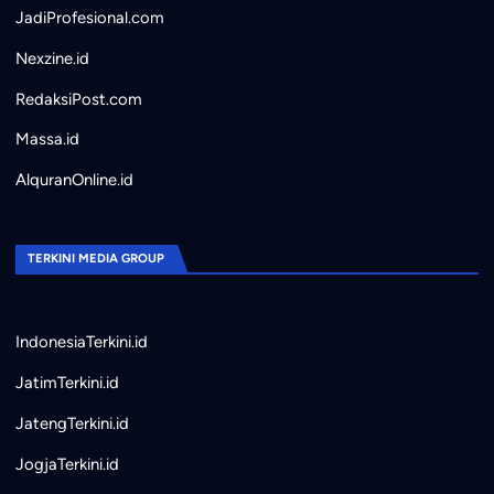
JadiProfesional.com
Nexzine.id
RedaksiPost.com
Massa.id
AlquranOnline.id
TERKINI MEDIA GROUP
IndonesiaTerkini.id
JatimTerkini.id
JatengTerkini.id
JogjaTerkini.id