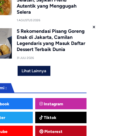
Autentik yang Menggugah
Selera
1 AGUSTUS 2026
5 Rekomendasi Pisang Goreng
Enak di Jakarta, Camilan
Legendaris yang Masuk Daftar
Dessert Terbaik Dunia
31 JULI 2026
Lihat Lainnya
mi :
book
Instagram
ter
Tiktok
tube
Pinterest