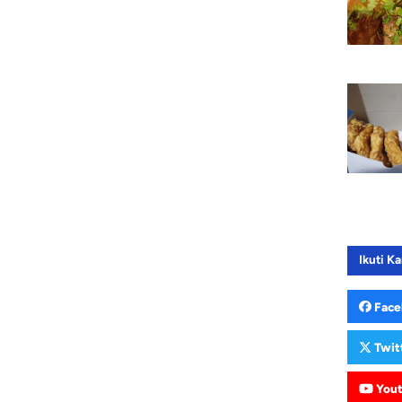
Ikuti Ka
Face
Twit
You