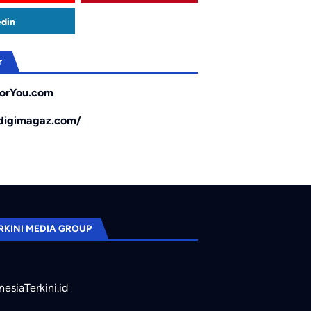
edin
r
orYou.com
/digimagaz.com/
RKINI MEDIA GROUP
nesiaTerkini.id