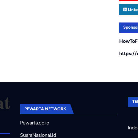
Link
Sponso
HowToF
https:/
TE
PEWARTA NETWORK
Pewarta.co.id
Indo
SuaraNasional.id