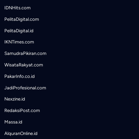
IDNHits.com
PelitaDigital.com
PelitaDigital.id
IKNTimes.com
SamudraPikiran.com
WisataRakyat.com
PakarInfo.co.id
JadiProfesional.com
Nexzine.id
RedaksiPost.com
Massa.id
AlquranOnline.id