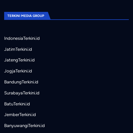
TERKINI MEDIA GROUP
IndonesiaTerkini.id
JatimTerkini.id
JatengTerkini.id
JogjaTerkini.id
BandungTerkini.id
SurabayaTerkini.id
BatuTerkini.id
JemberTerkini.id
BanyuwangiTerkini.id