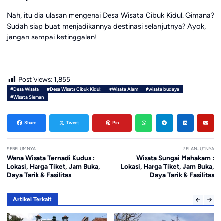
Nah, itu dia ulasan mengenai Desa Wisata Cibuk Kidul. Gimana?
Sudah siap buat menjadikannya destinasi selanjutnya? Ayok,
jangan sampai ketinggalan!
Post Views:
1,855
#Desa Wisata
#Desa Wisata Cibuk Kidul:
#Wisata Alam
#wisata budaya
#Wisata Sleman
Share
Tweet
Pin
SEBELUMNYA
SELANJUTNYA
Wana Wisata Ternadi Kudus :
Wisata Sungai Mahakam :
Lokasi, Harga Tiket, Jam Buka,
Lokasi, Harga Tiket, Jam Buka,
Daya Tarik & Fasilitas
Daya Tarik & Fasilitas
Artikel Terkait