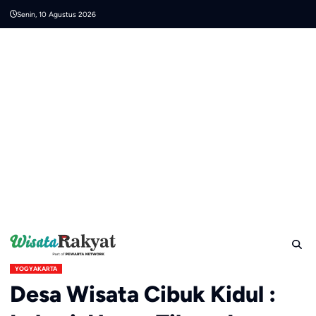
Skip
Senin, 10 Agustus 2026
to
content
YOGYAKARTA
Desa Wisata Cibuk Kidul :