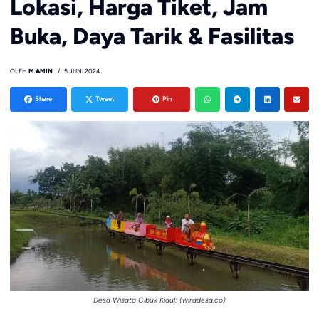
Lokasi, Harga Tiket, Jam
Buka, Daya Tarik & Fasilitas
OLEH
M AMIN
5 JUNI 2024
Share
Tweet
Pin
Desa Wisata Cibuk Kidul: (wiradesa.co)