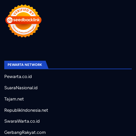
PEWARTA NETWORK
Pewarta.co.id
SuaraNasional.id
Tajam.net
RepublikIndonesia.net
SwaraWarta.co.id
GerbangRakyat.com