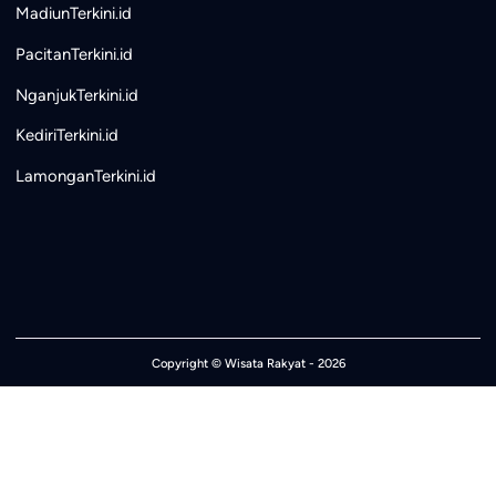
MadiunTerkini.id
PacitanTerkini.id
NganjukTerkini.id
KediriTerkini.id
LamonganTerkini.id
Copyright ©
Wisata Rakyat
- 2026