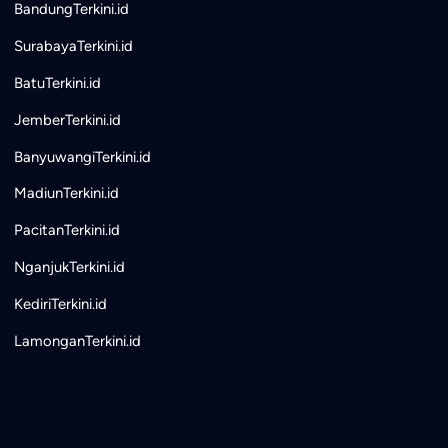
BandungTerkini.id
SurabayaTerkini.id
BatuTerkini.id
JemberTerkini.id
BanyuwangiTerkini.id
MadiunTerkini.id
PacitanTerkini.id
NganjukTerkini.id
KediriTerkini.id
LamonganTerkini.id