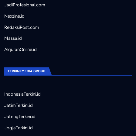
JadiProfesional.com
Nexzine.id
RedaksiPost.com
Massa.id
AlquranOnline.id
TERKINI MEDIA GROUP
IndonesiaTerkini.id
JatimTerkini.id
JatengTerkini.id
JogjaTerkini.id