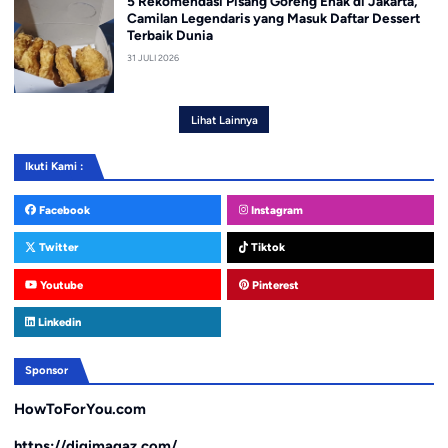
5 Rekomendasi Pisang Goreng Enak di Jakarta,
Camilan Legendaris yang Masuk Daftar Dessert
Terbaik Dunia
31 JULI 2026
Lihat Lainnya
Ikuti Kami :
Facebook
Instagram
Twitter
Tiktok
Youtube
Pinterest
Linkedin
Sponsor
HowToForYou.com
https://digimagaz.com/