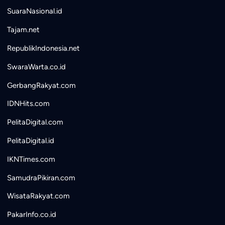
SuaraNasional.id
Tajam.net
RepublikIndonesia.net
SwaraWarta.co.id
GerbangRakyat.com
IDNHits.com
PelitaDigital.com
PelitaDigital.id
IKNTimes.com
SamudraPikiran.com
WisataRakyat.com
PakarInfo.co.id