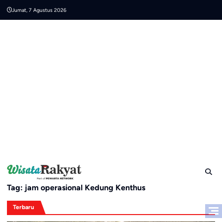
Skip
Jumat, 7 Agustus 2026
to
content
Tag:
jam operasional Kedung Kenthus
Terbaru