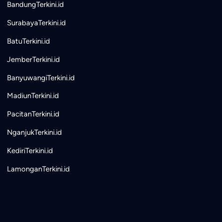
BandungTerkini.id
SurabayaTerkini.id
BatuTerkini.id
JemberTerkini.id
BanyuwangiTerkini.id
MadiunTerkini.id
PacitanTerkini.id
NganjukTerkini.id
KediriTerkini.id
LamonganTerkini.id