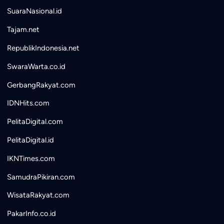
SuaraNasional.id
Tajam.net
RepublikIndonesia.net
SwaraWarta.co.id
GerbangRakyat.com
IDNHits.com
PelitaDigital.com
PelitaDigital.id
IKNTimes.com
SamudraPikiran.com
WisataRakyat.com
PakarInfo.co.id