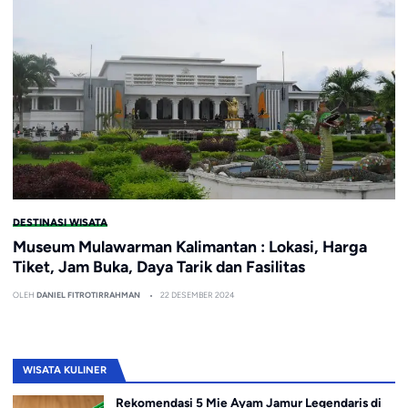
DESTINASI WISATA
Museum Mulawarman Kalimantan : Lokasi, Harga
Tiket, Jam Buka, Daya Tarik dan Fasilitas
OLEH
DANIEL FITROTIRRAHMAN
22 DESEMBER 2024
WISATA KULINER
Rekomendasi 5 Mie Ayam Jamur Legendaris di