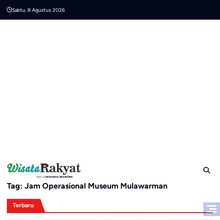
Skip
Sabtu, 8 Agustus 2026
to
content
Tag:
Jam Operasional Museum Mulawarman
Terbaru