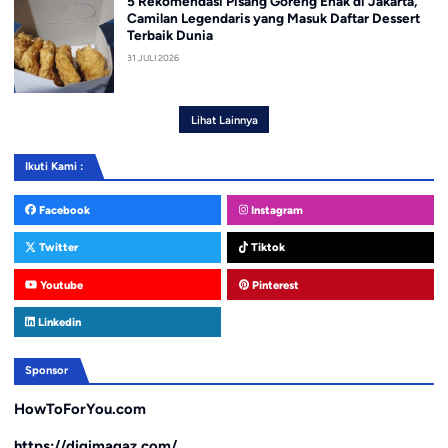
5 Rekomendasi Pisang Goreng Enak di Jakarta,
Camilan Legendaris yang Masuk Daftar Dessert
Terbaik Dunia
31 JULI 2026
Lihat Lainnya
Ikuti Kami :
Facebook
Instagram
Twitter
Tiktok
Youtube
Pinterest
Linkedin
Sponsor
HowToForYou.com
https://digimagaz.com/