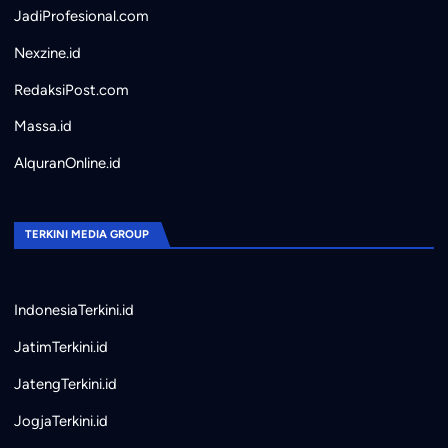
JadiProfesional.com
Nexzine.id
RedaksiPost.com
Massa.id
AlquranOnline.id
TERKINI MEDIA GROUP
IndonesiaTerkini.id
JatimTerkini.id
JatengTerkini.id
JogjaTerkini.id