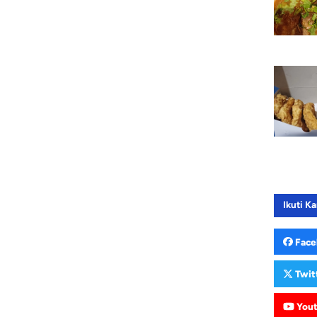
Ikuti Ka
Face
Twit
You