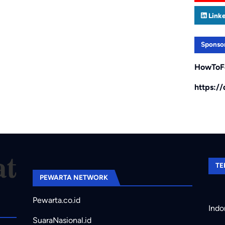
Link
Sponso
HowToF
https:/
TE
PEWARTA NETWORK
Pewarta.co.id
Indo
SuaraNasional.id