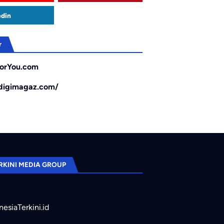
edin
r
orYou.com
/digimagaz.com/
RKINI MEDIA GROUP
nesiaTerkini.id