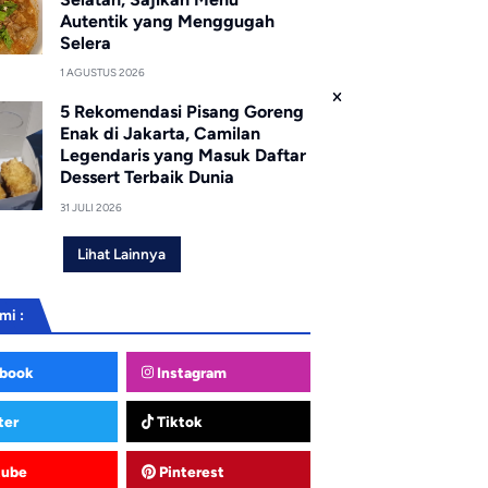
Autentik yang Menggugah
Selera
1 AGUSTUS 2026
5 Rekomendasi Pisang Goreng
Enak di Jakarta, Camilan
Legendaris yang Masuk Daftar
Dessert Terbaik Dunia
31 JULI 2026
Lihat Lainnya
mi :
book
Instagram
ter
Tiktok
tube
Pinterest