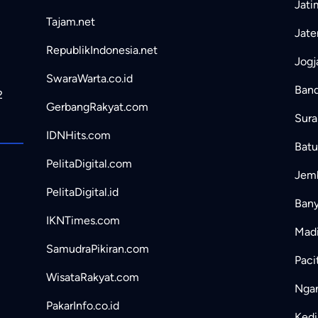
Jati
Tajam.net
Jate
RepublikIndonesia.net
Jogj
SwaraWarta.co.id
Band
2
GerbangRakyat.com
Sura
IDNHits.com
Batu
PelitaDigital.com
Jemb
PelitaDigital.id
Bany
IKNTimes.com
Madi
SamudraPikiran.com
Paci
WisataRakyat.com
Ngan
PakarInfo.co.id
Kedir