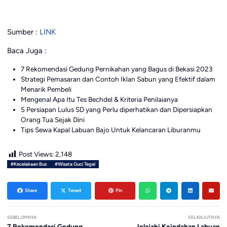
Sumber :
LINK
Baca Juga :
7 Rekomendasi Gedung Pernikahan yang Bagus di Bekasi 2023
Strategi Pemasaran dan Contoh Iklan Sabun yang Efektif dalam
Menarik Pembeli
Mengenal Apa Itu Tes Bechdel & Kriteria Penilaianya
5 Persiapan Lulus SD yang Perlu diperhatikan dan Dipersiapkan
Orang Tua Sejak Dini
Tips Sewa Kapal Labuan Bajo Untuk Kelancaran Liburanmu
Post Views:
2,148
#Kecelakaan Bus
#Wisata Guci Tegal
Share
Tweet
Pin
SEBELUMNYA
SELANJUTNYA
7 Rekomendasi Gedung
Jelajahi Keindahan Labuan