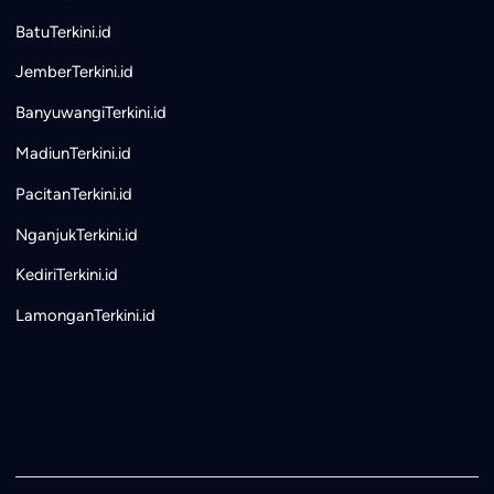
BatuTerkini.id
JemberTerkini.id
BanyuwangiTerkini.id
MadiunTerkini.id
PacitanTerkini.id
NganjukTerkini.id
KediriTerkini.id
LamonganTerkini.id