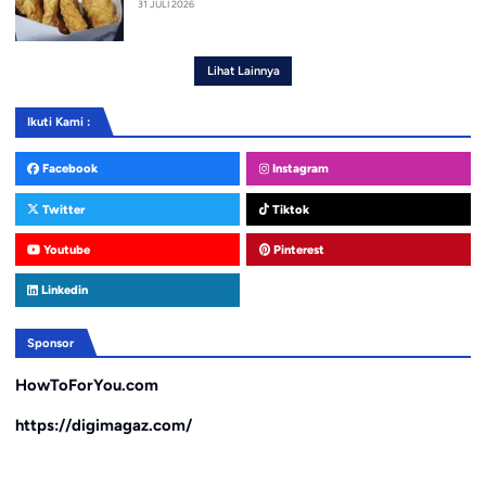
31 JULI 2026
Lihat Lainnya
Ikuti Kami :
Facebook
Instagram
Twitter
Tiktok
Youtube
Pinterest
Linkedin
Sponsor
HowToForYou.com
https://digimagaz.com/