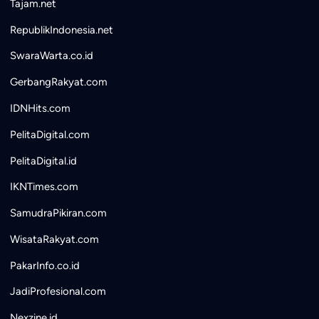
Tajam.net
RepublikIndonesia.net
SwaraWarta.co.id
GerbangRakyat.com
IDNHits.com
PelitaDigital.com
PelitaDigital.id
IKNTimes.com
SamudraPikiran.com
WisataRakyat.com
PakarInfo.co.id
JadiProfesional.com
Nexzine.id