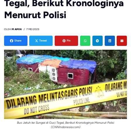
Tegal, Berikut Kronologinya
Menurut Polisi
OLEH
M AMIN
7 MEI 2023
Share
Tweet
Pin
Bus Jatuh ke Sungai di Guci Tegal, Berikut Kronologinya Menurut Polisi
(CNNIndonesia.com)