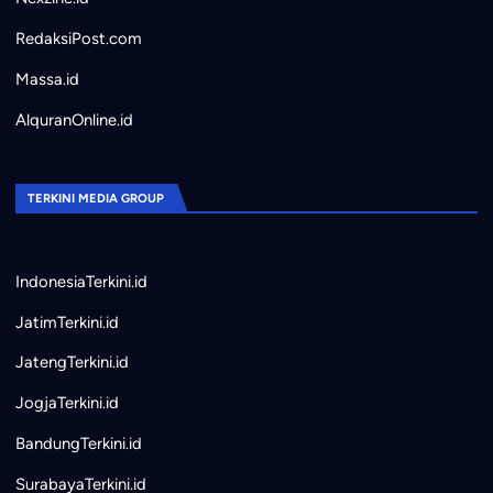
RedaksiPost.com
Massa.id
AlquranOnline.id
TERKINI MEDIA GROUP
IndonesiaTerkini.id
JatimTerkini.id
JatengTerkini.id
JogjaTerkini.id
BandungTerkini.id
SurabayaTerkini.id