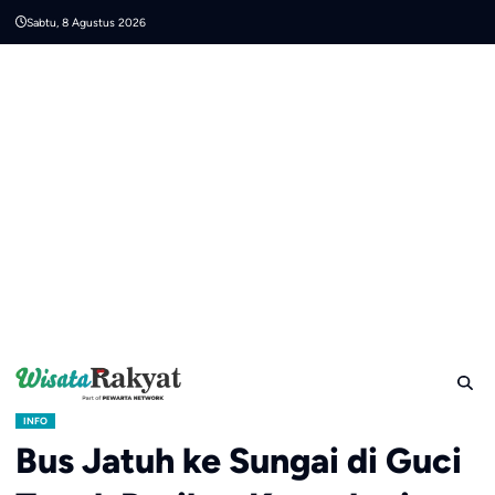
Skip
Sabtu, 8 Agustus 2026
to
content
INFO
Bus Jatuh ke Sungai di Guci