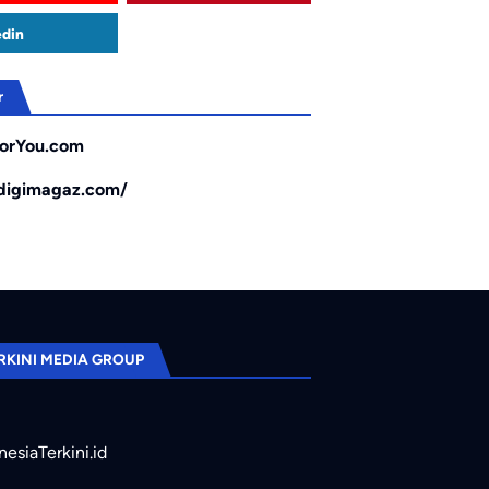
edin
r
orYou.com
/digimagaz.com/
RKINI MEDIA GROUP
nesiaTerkini.id