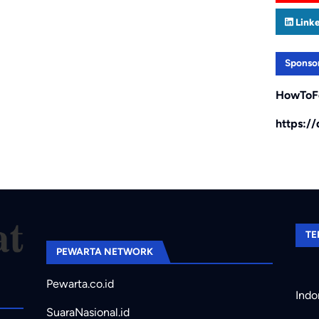
Link
Sponso
HowToF
https:/
TE
PEWARTA NETWORK
Pewarta.co.id
Indo
SuaraNasional.id