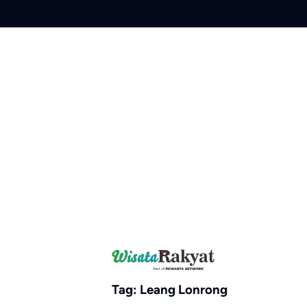
Skip
to
content
Tag:
Leang Lonrong