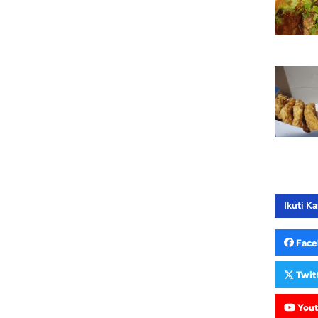
Ikuti Ka
Face
Twit
You