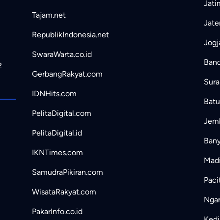
Jati
Tajam.net
Jate
RepublikIndonesia.net
Jogj
SwaraWarta.co.id
Band
2
GerbangRakyat.com
Sura
IDNHits.com
Batu
PelitaDigital.com
Jemb
PelitaDigital.id
Bany
IKNTimes.com
Madi
SamudraPikiran.com
Paci
WisataRakyat.com
Ngan
PakarInfo.co.id
Kedir