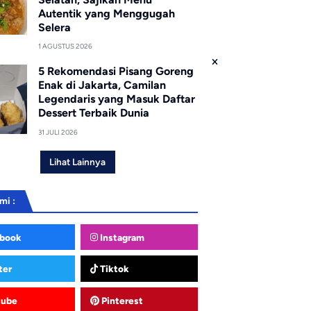
Autentik yang Menggugah
Selera
1 AGUSTUS 2026
5 Rekomendasi Pisang Goreng
Enak di Jakarta, Camilan
Legendaris yang Masuk Daftar
Dessert Terbaik Dunia
31 JULI 2026
Lihat Lainnya
mi :
book
Instagram
ter
Tiktok
tube
Pinterest