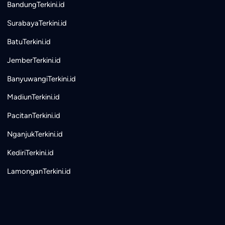
BandungTerkini.id
SurabayaTerkini.id
BatuTerkini.id
JemberTerkini.id
BanyuwangiTerkini.id
MadiunTerkini.id
PacitanTerkini.id
NganjukTerkini.id
KediriTerkini.id
LamonganTerkini.id