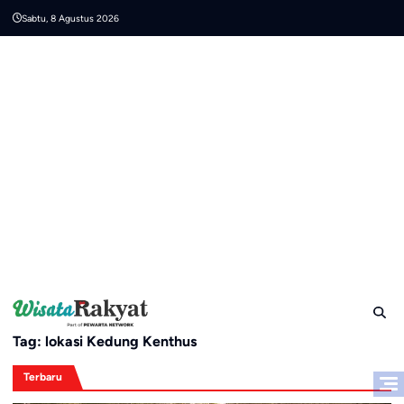
Skip
Sabtu, 8 Agustus 2026
to
content
Tag:
lokasi Kedung Kenthus
Terbaru