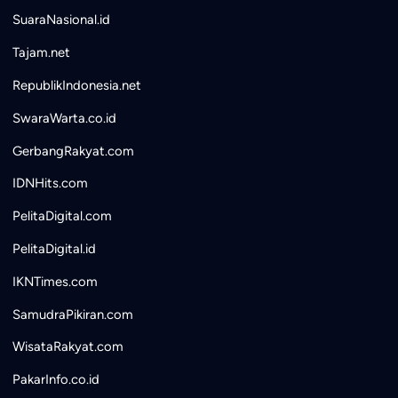
SuaraNasional.id
Tajam.net
RepublikIndonesia.net
SwaraWarta.co.id
GerbangRakyat.com
IDNHits.com
PelitaDigital.com
PelitaDigital.id
IKNTimes.com
SamudraPikiran.com
WisataRakyat.com
PakarInfo.co.id