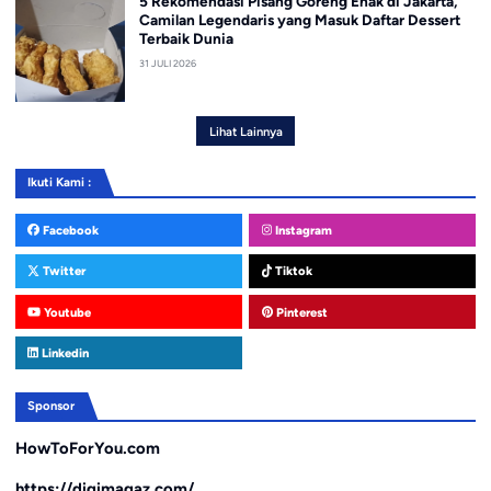
5 Rekomendasi Pisang Goreng Enak di Jakarta,
Camilan Legendaris yang Masuk Daftar Dessert
Terbaik Dunia
31 JULI 2026
Lihat Lainnya
Ikuti Kami :
Facebook
Instagram
Twitter
Tiktok
Youtube
Pinterest
Linkedin
Sponsor
HowToForYou.com
https://digimagaz.com/