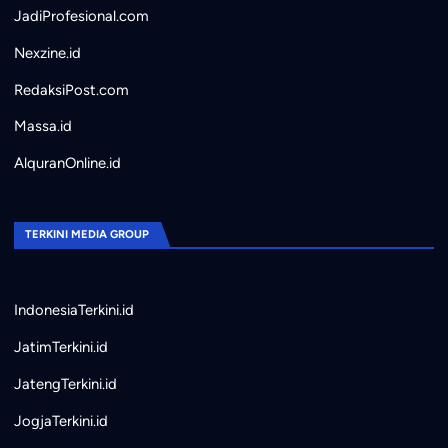
JadiProfesional.com
Nexzine.id
RedaksiPost.com
Massa.id
AlquranOnline.id
TERKINI MEDIA GROUP
IndonesiaTerkini.id
JatimTerkini.id
JatengTerkini.id
JogjaTerkini.id