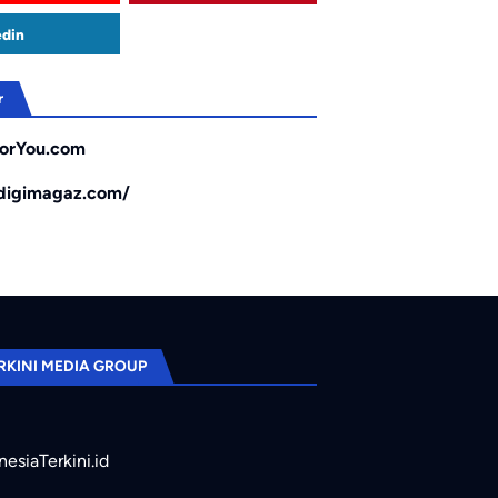
edin
r
orYou.com
/digimagaz.com/
RKINI MEDIA GROUP
nesiaTerkini.id