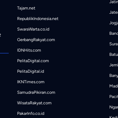
Jati
Tajam.net
Jate
RepublikIndonesia.net
Jogj
SwaraWarta.co.id
Band
2
GerbangRakyat.com
Sura
IDNHits.com
Batu
PelitaDigital.com
Jemb
PelitaDigital.id
Bany
IKNTimes.com
Madi
SamudraPikiran.com
Paci
WisataRakyat.com
Ngan
PakarInfo.co.id
Kedir