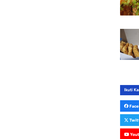
Ikuti Ka
Face
Twit
You