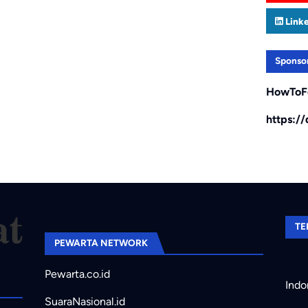
Link
Sponso
HowToF
https:/
TE
PEWARTA NETWORK
Pewarta.co.id
Indo
SuaraNasional.id