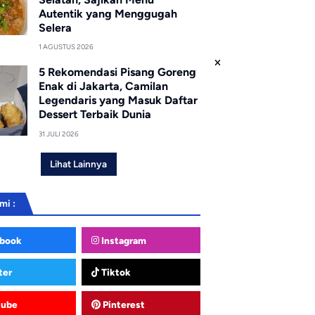
Autentik yang Menggugah
Selera
1 AGUSTUS 2026
5 Rekomendasi Pisang Goreng
Enak di Jakarta, Camilan
Legendaris yang Masuk Daftar
Dessert Terbaik Dunia
31 JULI 2026
Lihat Lainnya
mi :
book
Instagram
ter
Tiktok
tube
Pinterest