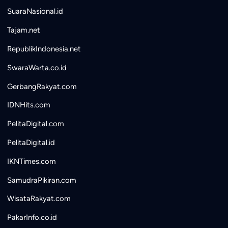
SuaraNasional.id
Tajam.net
RepublikIndonesia.net
SwaraWarta.co.id
GerbangRakyat.com
IDNHits.com
PelitaDigital.com
PelitaDigital.id
IKNTimes.com
SamudraPikiran.com
WisataRakyat.com
PakarInfo.co.id