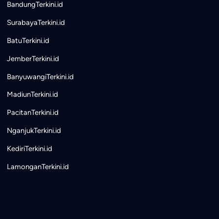
BandungTerkini.id
SurabayaTerkini.id
BatuTerkini.id
JemberTerkini.id
BanyuwangiTerkini.id
MadiunTerkini.id
PacitanTerkini.id
NganjukTerkini.id
KediriTerkini.id
LamonganTerkini.id