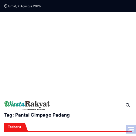
Skip
Jumat, 7 Agustus 2026
to
content
Tag:
Pantai Cimpago Padang
Terbaru