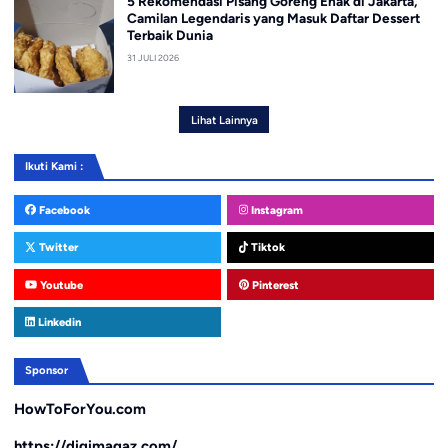
5 Rekomendasi Pisang Goreng Enak di Jakarta,
Camilan Legendaris yang Masuk Daftar Dessert
Terbaik Dunia
31 JULI 2026
Lihat Lainnya
Ikuti Kami :
Facebook
Instagram
Twitter
Tiktok
Youtube
Pinterest
Linkedin
Sponsor
HowToForYou.com
https://digimagaz.com/