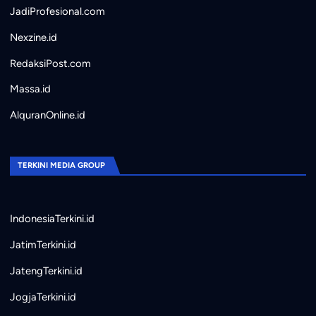
JadiProfesional.com
Nexzine.id
RedaksiPost.com
Massa.id
AlquranOnline.id
TERKINI MEDIA GROUP
IndonesiaTerkini.id
JatimTerkini.id
JatengTerkini.id
JogjaTerkini.id