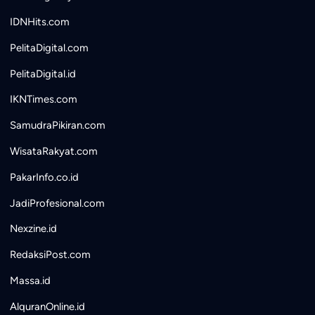
IDNHits.com
PelitaDigital.com
PelitaDigital.id
IKNTimes.com
SamudraPikiran.com
WisataRakyat.com
PakarInfo.co.id
JadiProfesional.com
Nexzine.id
RedaksiPost.com
Massa.id
AlquranOnline.id