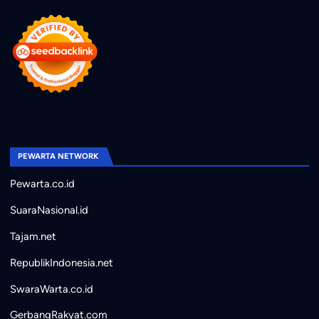
PEWARTA NETWORK
Pewarta.co.id
SuaraNasional.id
Tajam.net
RepublikIndonesia.net
SwaraWarta.co.id
GerbangRakyat.com