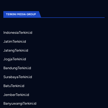
TERKINI MEDIA GROUP
IndonesiaTerkini.id
JatimTerkini.id
JatengTerkini.id
JogjaTerkini.id
BandungTerkini.id
SurabayaTerkini.id
BatuTerkini.id
JemberTerkini.id
BanyuwangiTerkini.id