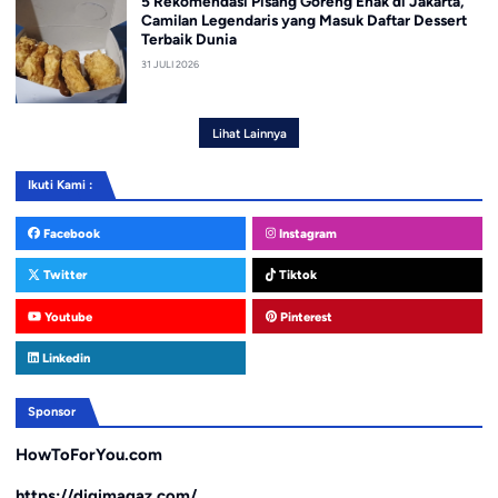
5 Rekomendasi Pisang Goreng Enak di Jakarta,
Camilan Legendaris yang Masuk Daftar Dessert
Terbaik Dunia
31 JULI 2026
Lihat Lainnya
Ikuti Kami :
Facebook
Instagram
Twitter
Tiktok
Youtube
Pinterest
Linkedin
Sponsor
HowToForYou.com
https://digimagaz.com/