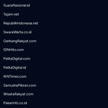
SuaraNasional.id
Tajam.net
RepublikIndonesia.net
SwaraWarta.co.id
GerbangRakyat.com
IDNHits.com
PelitaDigital.com
PelitaDigital.id
IKNTimes.com
SamudraPikiran.com
WisataRakyat.com
PakarInfo.co.id