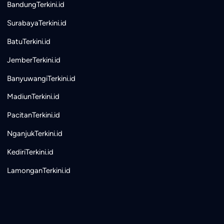
BandungTerkini.id
SurabayaTerkini.id
BatuTerkini.id
JemberTerkini.id
BanyuwangiTerkini.id
MadiunTerkini.id
PacitanTerkini.id
NganjukTerkini.id
KediriTerkini.id
LamonganTerkini.id