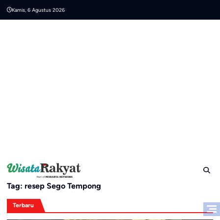
Skip
Kamis, 6 Agustus 2026
to
content
Tag:
resep Sego Tempong
Terbaru