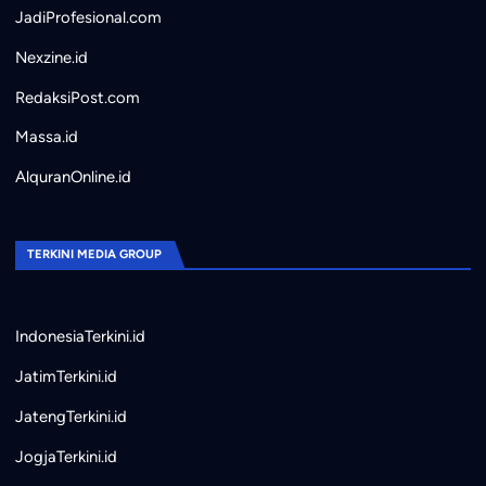
JadiProfesional.com
Nexzine.id
RedaksiPost.com
Massa.id
AlquranOnline.id
TERKINI MEDIA GROUP
IndonesiaTerkini.id
JatimTerkini.id
JatengTerkini.id
JogjaTerkini.id