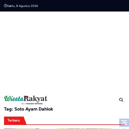
Skip
Sabtu, 8 Agustus 2026
to
content
Tag:
Soto Ayam Dahlok
Terbaru