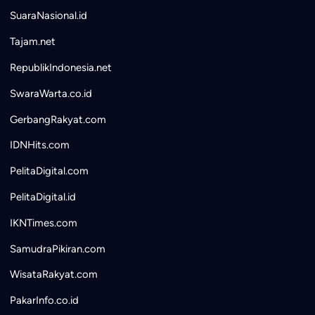
SuaraNasional.id
Tajam.net
RepublikIndonesia.net
SwaraWarta.co.id
GerbangRakyat.com
IDNHits.com
PelitaDigital.com
PelitaDigital.id
IKNTimes.com
SamudraPikiran.com
WisataRakyat.com
PakarInfo.co.id