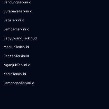
BandungTerkini.id
SurabayaTerkini.id
BatuTerkini.id
JemberTerkini.id
BanyuwangiTerkini.id
MadiunTerkini.id
PacitanTerkini.id
NganjukTerkini.id
KediriTerkini.id
LamonganTerkini.id