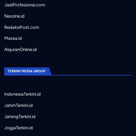
JadiProfesional.com
Nexzine.id
RedaksiPost.com
Massa.id
AlquranOnline.id
TERKINI MEDIA GROUP
IndonesiaTerkini.id
JatimTerkini.id
JatengTerkini.id
JogjaTerkini.id