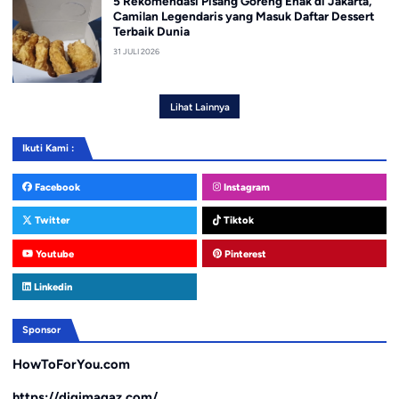
5 Rekomendasi Pisang Goreng Enak di Jakarta,
Camilan Legendaris yang Masuk Daftar Dessert
Terbaik Dunia
31 JULI 2026
Lihat Lainnya
Ikuti Kami :
Facebook
Instagram
Twitter
Tiktok
Youtube
Pinterest
Linkedin
Sponsor
HowToForYou.com
https://digimagaz.com/