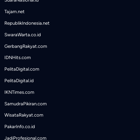
SuaraNasional.id
Tajam.net
RepublikIndonesia.net
SwaraWarta.co.id
GerbangRakyat.com
IDNHits.com
PelitaDigital.com
PelitaDigital.id
IKNTimes.com
SamudraPikiran.com
WisataRakyat.com
PakarInfo.co.id
JadiProfesional.com