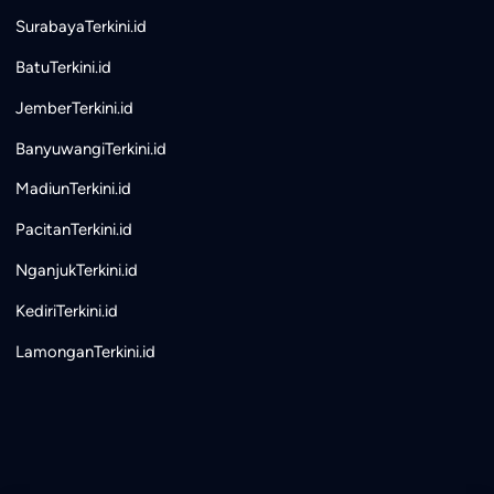
SurabayaTerkini.id
BatuTerkini.id
JemberTerkini.id
BanyuwangiTerkini.id
MadiunTerkini.id
PacitanTerkini.id
NganjukTerkini.id
KediriTerkini.id
LamonganTerkini.id