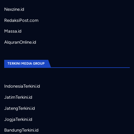
Nexzine.id
RedaksiPost.com
Massa.id
AlquranOnline.id
TERKINI MEDIA GROUP
IndonesiaTerkini.id
JatimTerkini.id
JatengTerkini.id
JogjaTerkini.id
BandungTerkini.id