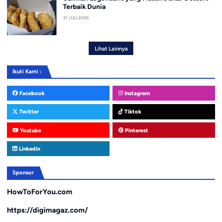
Terbaik Dunia
31 JULI 2026
Lihat Lainnya
Ikuti Kami :
Facebook
Instagram
Twitter
Tiktok
Youtube
Pinterest
Linkedin
Sponsor
HowToForYou.com
https://digimagaz.com/