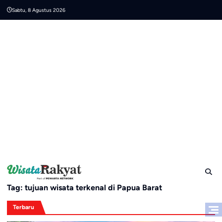
Skip
Sabtu, 8 Agustus 2026
to
content
Tag:
tujuan wisata terkenal di Papua Barat
Terbaru