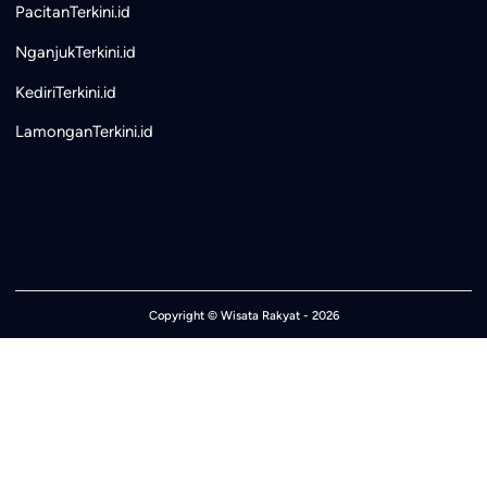
PacitanTerkini.id
NganjukTerkini.id
KediriTerkini.id
LamonganTerkini.id
Copyright ©
Wisata Rakyat
- 2026