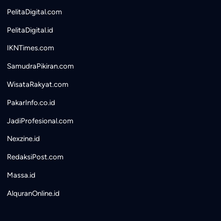
PelitaDigital.com
PelitaDigital.id
IKNTimes.com
SamudraPikiran.com
WisataRakyat.com
PakarInfo.co.id
JadiProfesional.com
Nexzine.id
RedaksiPost.com
Massa.id
AlquranOnline.id