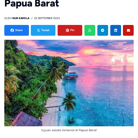
Papua Barat
OLEH
NUR KAMILA
25 SEPTEMBER 2023
Share
Tweet
Pin
tujuan wisata terkenal di Papua Barat