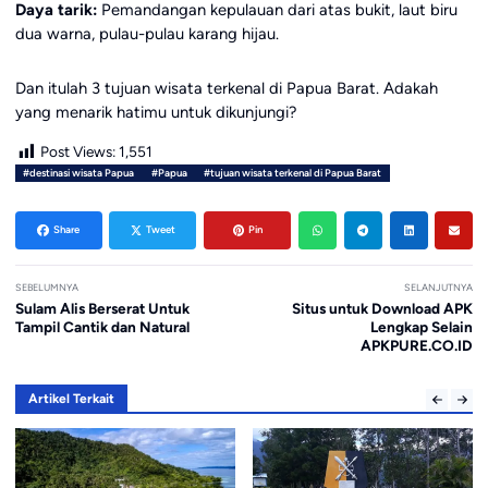
Daya tarik:
Pemandangan kepulauan dari atas bukit, laut biru
dua warna, pulau-pulau karang hijau.
Dan itulah 3 tujuan wisata terkenal di Papua Barat. Adakah
yang menarik hatimu untuk dikunjungi?
Post Views:
1,551
#destinasi wisata Papua
#Papua
#tujuan wisata terkenal di Papua Barat
Share
Tweet
Pin
SEBELUMNYA
SELANJUTNYA
Sulam Alis Berserat Untuk
Situs untuk Download APK
Tampil Cantik dan Natural
Lengkap Selain
APKPURE.CO.ID
Artikel Terkait