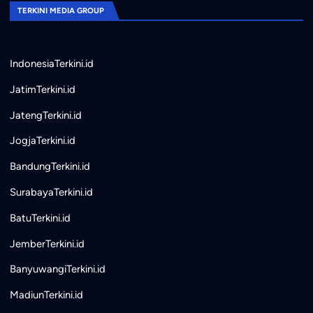
TERKINI MEDIA GROUP
IndonesiaTerkini.id
JatimTerkini.id
JatengTerkini.id
JogjaTerkini.id
BandungTerkini.id
SurabayaTerkini.id
BatuTerkini.id
JemberTerkini.id
BanyuwangiTerkini.id
MadiunTerkini.id