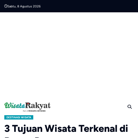
Skip
Sabtu, 8 Agustus 2026
to
content
DESTINASI WISATA
3 Tujuan Wisata Terkenal di