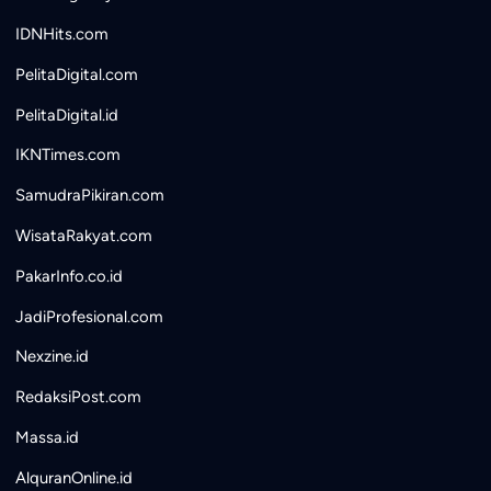
IDNHits.com
PelitaDigital.com
PelitaDigital.id
IKNTimes.com
SamudraPikiran.com
WisataRakyat.com
PakarInfo.co.id
JadiProfesional.com
Nexzine.id
RedaksiPost.com
Massa.id
AlquranOnline.id