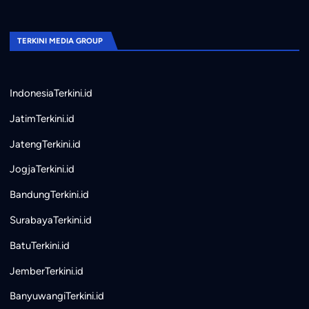
TERKINI MEDIA GROUP
IndonesiaTerkini.id
JatimTerkini.id
JatengTerkini.id
JogjaTerkini.id
BandungTerkini.id
SurabayaTerkini.id
BatuTerkini.id
JemberTerkini.id
BanyuwangiTerkini.id