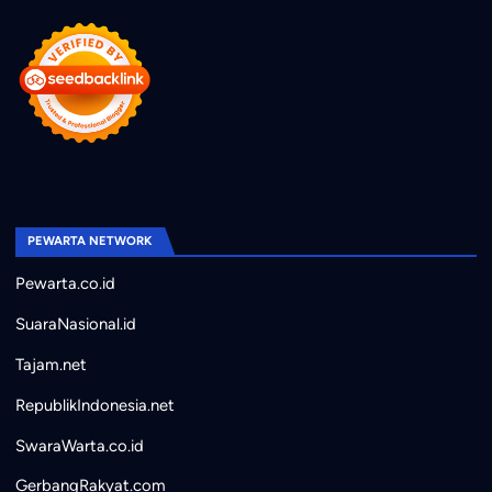
PEWARTA NETWORK
Pewarta.co.id
SuaraNasional.id
Tajam.net
RepublikIndonesia.net
SwaraWarta.co.id
GerbangRakyat.com