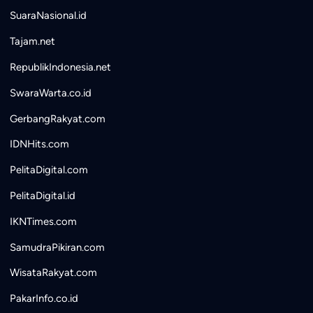
SuaraNasional.id
Tajam.net
RepublikIndonesia.net
SwaraWarta.co.id
GerbangRakyat.com
IDNHits.com
PelitaDigital.com
PelitaDigital.id
IKNTimes.com
SamudraPikiran.com
WisataRakyat.com
PakarInfo.co.id