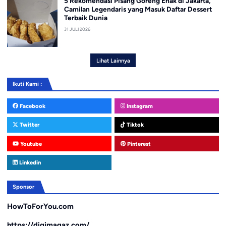
5 Rekomendasi Pisang Goreng Enak di Jakarta,
Camilan Legendaris yang Masuk Daftar Dessert
Terbaik Dunia
31 JULI 2026
Lihat Lainnya
Ikuti Kami :
Facebook
Instagram
Twitter
Tiktok
Youtube
Pinterest
Linkedin
Sponsor
HowToForYou.com
https://digimagaz.com/