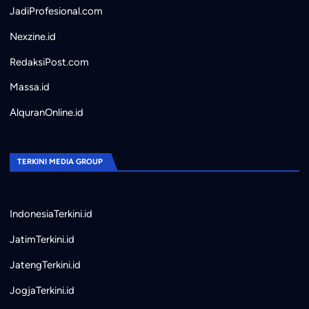
JadiProfesional.com
Nexzine.id
RedaksiPost.com
Massa.id
AlquranOnline.id
TERKINI MEDIA GROUP
IndonesiaTerkini.id
JatimTerkini.id
JatengTerkini.id
JogjaTerkini.id