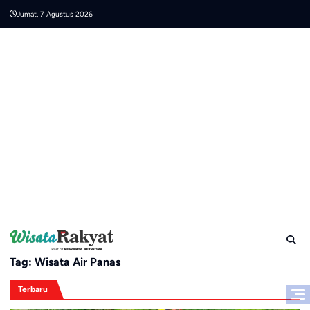
Skip
Jumat, 7 Agustus 2026
to
content
Tag:
Wisata Air Panas
Terbaru