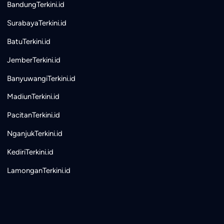
BandungTerkini.id
SurabayaTerkini.id
BatuTerkini.id
JemberTerkini.id
BanyuwangiTerkini.id
MadiunTerkini.id
PacitanTerkini.id
NganjukTerkini.id
KediriTerkini.id
LamonganTerkini.id