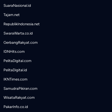
SuaraNasional.id
Tajam.net
RepublikIndonesia.net
SwaraWarta.co.id
GerbangRakyat.com
IDNHits.com
PelitaDigital.com
PelitaDigital.id
IKNTimes.com
SamudraPikiran.com
WisataRakyat.com
PakarInfo.co.id