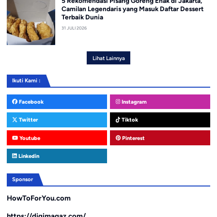
5 Rekomendasi Pisang Goreng Enak di Jakarta,
Camilan Legendaris yang Masuk Daftar Dessert
Terbaik Dunia
31 JULI 2026
Lihat Lainnya
Ikuti Kami :
Facebook
Instagram
Twitter
Tiktok
Youtube
Pinterest
Linkedin
Sponsor
HowToForYou.com
https://digimagaz.com/