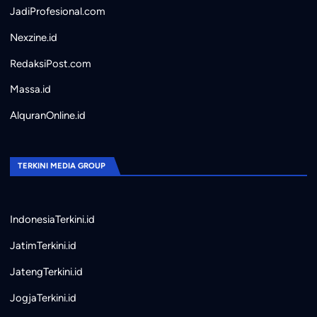
JadiProfesional.com
Nexzine.id
RedaksiPost.com
Massa.id
AlquranOnline.id
TERKINI MEDIA GROUP
IndonesiaTerkini.id
JatimTerkini.id
JatengTerkini.id
JogjaTerkini.id