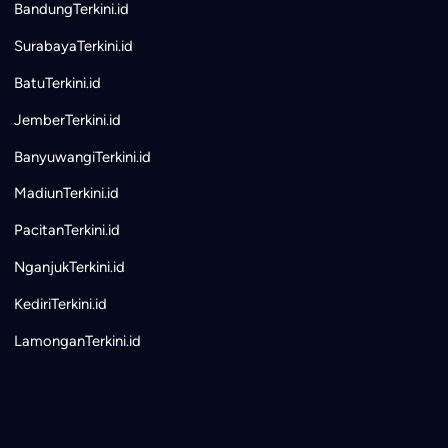
BandungTerkini.id
SurabayaTerkini.id
BatuTerkini.id
JemberTerkini.id
BanyuwangiTerkini.id
MadiunTerkini.id
PacitanTerkini.id
NganjukTerkini.id
KediriTerkini.id
LamonganTerkini.id