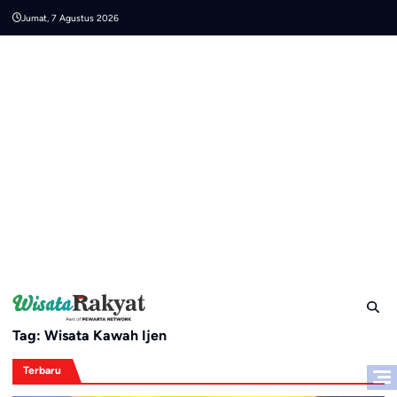
Skip
Jumat, 7 Agustus 2026
to
content
Tag:
Wisata Kawah Ijen
Terbaru