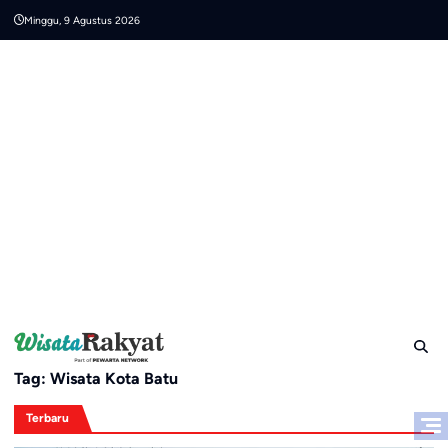
Skip
Minggu, 9 Agustus 2026
to
content
Tag:
Wisata Kota Batu
Terbaru