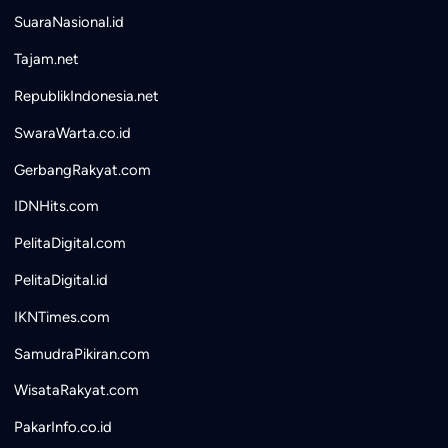
SuaraNasional.id
Tajam.net
RepublikIndonesia.net
SwaraWarta.co.id
GerbangRakyat.com
IDNHits.com
PelitaDigital.com
PelitaDigital.id
IKNTimes.com
SamudraPikiran.com
WisataRakyat.com
PakarInfo.co.id