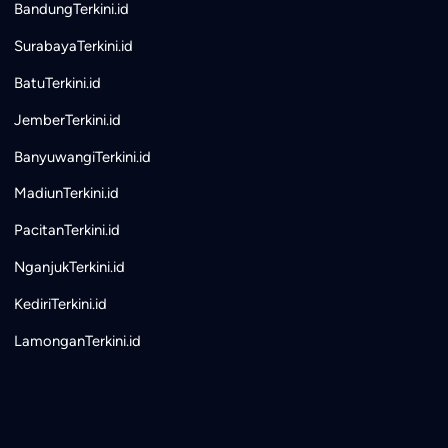
BandungTerkini.id
SurabayaTerkini.id
BatuTerkini.id
JemberTerkini.id
BanyuwangiTerkini.id
MadiunTerkini.id
PacitanTerkini.id
NganjukTerkini.id
KediriTerkini.id
LamonganTerkini.id