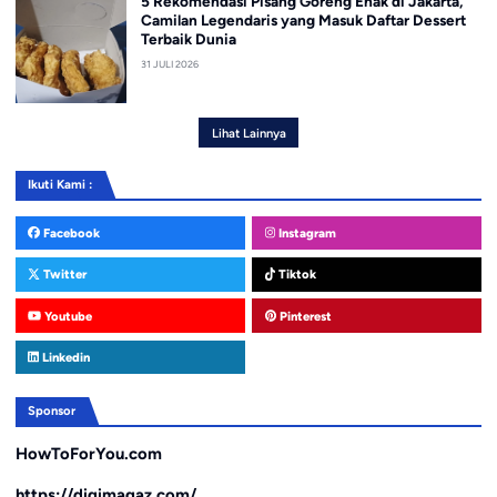
5 Rekomendasi Pisang Goreng Enak di Jakarta,
Camilan Legendaris yang Masuk Daftar Dessert
Terbaik Dunia
31 JULI 2026
Lihat Lainnya
Ikuti Kami :
Facebook
Instagram
Twitter
Tiktok
Youtube
Pinterest
Linkedin
Sponsor
HowToForYou.com
https://digimagaz.com/