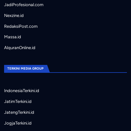
JadiProfesional.com
Nexzine.id
RedaksiPost.com
Massa.id
AlquranOnline.id
TERKINI MEDIA GROUP
IndonesiaTerkini.id
JatimTerkini.id
JatengTerkini.id
JogjaTerkini.id