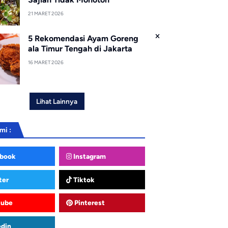
21 MARET 2026
5 Rekomendasi Ayam Goreng
ala Timur Tengah di Jakarta
16 MARET 2026
Lihat Lainnya
mi :
book
Instagram
ter
Tiktok
tube
Pinterest
edin