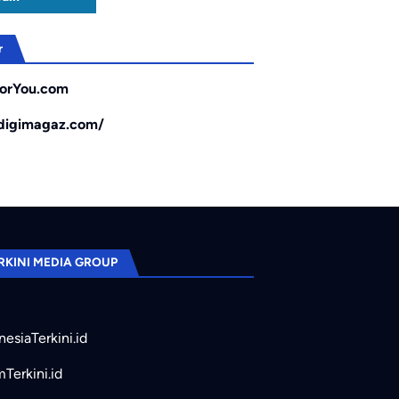
r
orYou.com
/digimagaz.com/
RKINI MEDIA GROUP
nesiaTerkini.id
mTerkini.id