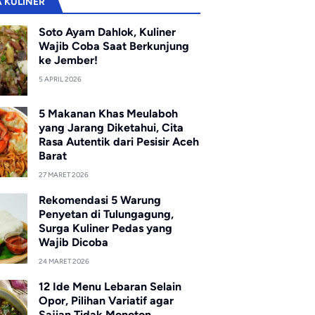
A KULINER
Soto Ayam Dahlok, Kuliner
Wajib Coba Saat Berkunjung
ke Jember!
5 APRIL 2026
5 Makanan Khas Meulaboh
yang Jarang Diketahui, Cita
Rasa Autentik dari Pesisir Aceh
Barat
27 MARET 2026
Rekomendasi 5 Warung
Penyetan di Tulungagung,
Surga Kuliner Pedas yang
Wajib Dicoba
24 MARET 2026
12 Ide Menu Lebaran Selain
Opor, Pilihan Variatif agar
Sajian Tidak Monoton