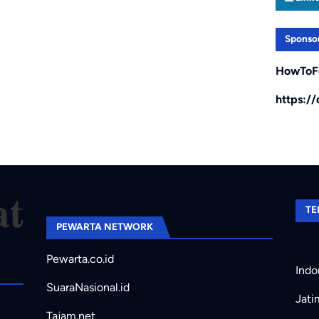
Sponso
HowToF
https:/
TE
PEWARTA NETWORK
Pewarta.co.id
Indo
SuaraNasional.id
Jati
Tajam.net