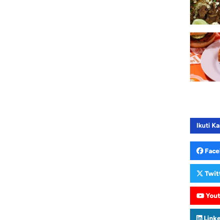
Ikuti Ka
Face
Twit
You
Link