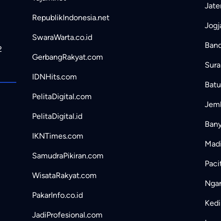
Jate
RepublikIndonesia.net
Jogj
SwaraWarta.co.id
Band
2
GerbangRakyat.com
Sura
IDNHits.com
Batu
PelitaDigital.com
Jemb
PelitaDigital.id
Bany
IKNTimes.com
Madi
SamudraPikiran.com
Paci
WisataRakyat.com
Ngan
PakarInfo.co.id
Kedir
JadiProfesional.com